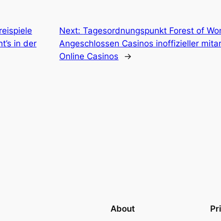
eispiele
Next:
Tagesordnungspunkt Forest of Wo
t’s in der
Angeschlossen Casinos inoffizieller mit
Online Casinos
→
About
Pr