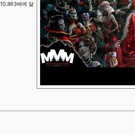
0,863배에 달