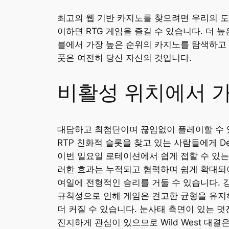
최고의 웹 기반 카지노를 찾으려면 우리의 도
이하면 RTG 게임을 즐길 수 있습니다. 더 
블에서 가장 높은 순위의 카지노를 탐색하고 
풋은 여전히 ​​당신 자신의 것입니다.
비활성 위치에서 가
대담하고 최첨단이며 끊임없이 플레이할 수 
RTP 친화적 슬롯을 찾고 있는 사람들에게 Dea
이번 일요일 로테이션에서 쉽게 접할 수 있는
러한 효과는 누적되고 협력하며 쉽게 확대되
여일에 전형적인 승리를 거둘 수 있습니다. 강
규칙성으로 인해 게임은 견고한 균형을 유지
더 커질 수 있습니다. 눈사태 측면이 있는 멋
진지하게 관심이 있으므로 Wild West 대결