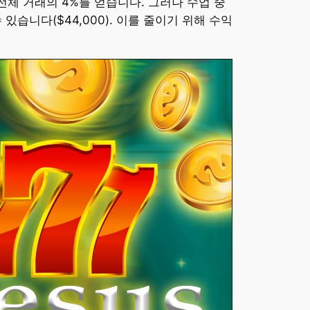
전체 거래의 4%를 얻습니다. 그러나 수업 중
있습니다($44,000). 이를 줄이기 위해 수익