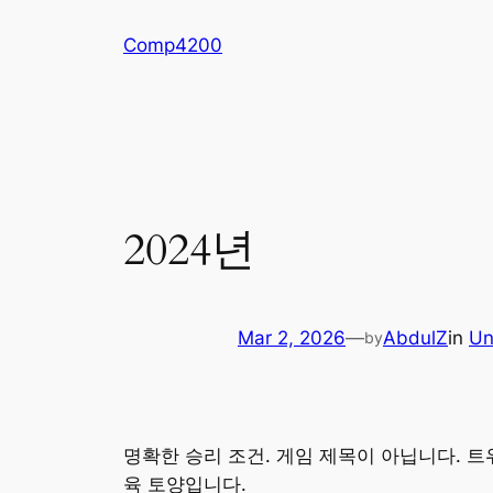
Skip
Comp4200
to
content
2024년
Mar 2, 2026
—
AbdulZ
in
Un
by
명확한 승리 조건. 게임 제목이 아닙니다. 
육 토양입니다.