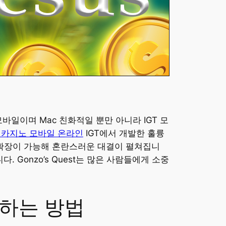
일이며 Mac 친화적일 뿐만 아니라 IGT 모
zz 카지노 모바일 온라인
IGT에서 개발한 훌륭
어 확장이 가능해 혼란스러운 대결이 펼쳐집니
 Gonzo’s Quest는 많은 사람들에게 소중
작하는 방법