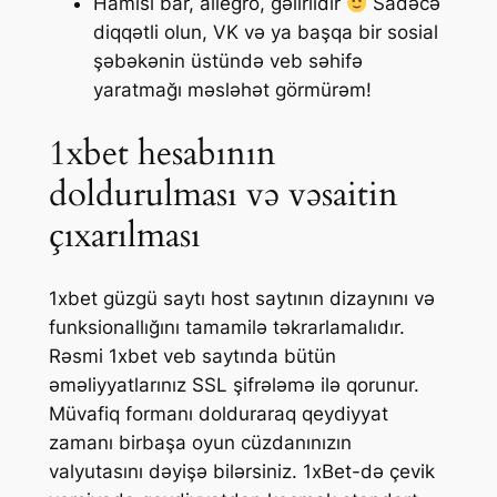
Hamısı bar, allegro, gəlirlidir
Sadəcə
diqqətli olun, VK və ya başqa bir sosial
şəbəkənin üstündə veb səhifə
yaratmağı məsləhət görmürəm!
1xbet hesabının
doldurulması və vəsaitin
çıxarılması
1xbet güzgü saytı host saytının dizaynını və
funksionallığını tamamilə təkrarlamalıdır.
Rəsmi 1xbet veb saytında bütün
əməliyyatlarınız SSL şifrələmə ilə qorunur.
Müvafiq formanı dolduraraq qeydiyyat
zamanı birbaşa oyun cüzdanınızın
valyutasını dəyişə bilərsiniz. 1xBet-də çevik