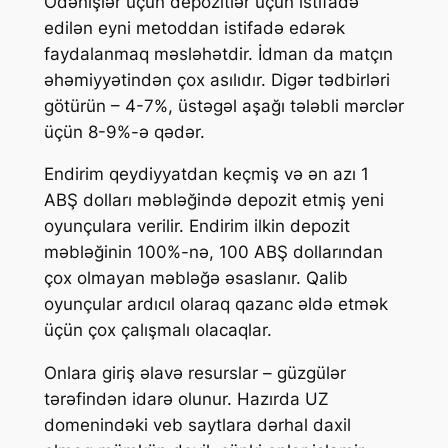
Ödənişlər üçün depozitlər üçün istifadə
edilən eyni metoddan istifadə edərək
faydalanmaq məsləhətdir. İdman da matçın
əhəmiyyətindən çox asılıdır. Digər tədbirləri
götürün – 4-7%, üstəgəl aşağı tələbli mərclər
üçün 8-9%-ə qədər.
Endirim qeydiyyatdan keçmiş və ən azı 1
ABŞ dolları məbləğində depozit etmiş yeni
oyunçulara verilir. Endirim ilkin depozit
məbləğinin 100%-nə, 100 ABŞ dollarından
çox olmayan məbləğə əsaslanır. Qalib
oyunçular ardıcıl olaraq qazanc əldə etmək
üçün çox çalışmalı olacaqlar.
Onlara giriş əlavə resurslar – güzgülər
tərəfindən idarə olunur. Hazırda UZ
domenindəki veb saytlara dərhal daxil