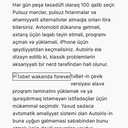
Hər gün peşə təsadüfi olaraq 100 qalib seçir.
Pulsuz mərclər, pulsuz fırlanmalar və
əhəmiyyətli alternativlər almaqla onları itirə
bilərsiniz. Avtomobil dükanına getməli,
axtarış üçün ləqəb təyin etməli, proqramı
açmalı və yükləməli, iPhone üçün
qeydiyyatdan keçməlisiniz. Autoiris elə
dizayn edilib ki, klassik problemlərin
əksəriyyəti bir nerd tərəfindən həll olunur.
1xBet-in çevik
versiyası əlavə
proqram təminatını yükləmək və ya
quraşdırmaq istəməyən istifadəçilər üçün
mükəmməl seçimdir. Yaxud sadəcə
avtomatik əməliyyat sistemi olan Autoiris-in
buna uyğun gəlməməsi səbəbindən bunu