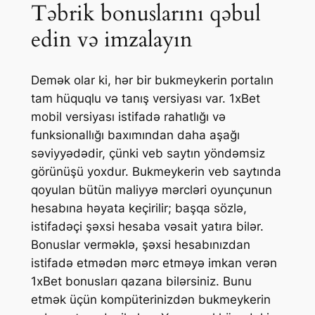
Təbrik bonuslarını qəbul
edin və imzalayın
Demək olar ki, hər bir bukmeykerin portalın
tam hüquqlu və tanış versiyası var. 1xBet
mobil versiyası istifadə rahatlığı və
funksionallığı baxımından daha aşağı
səviyyədədir, çünki veb saytın yöndəmsiz
görünüşü yoxdur. Bukmeykerin veb saytında
qoyulan bütün maliyyə mərcləri oyunçunun
hesabına həyata keçirilir; başqa sözlə,
istifadəçi şəxsi hesaba vəsait yatıra bilər.
Bonuslar verməklə, şəxsi hesabınızdan
istifadə etmədən mərc etməyə imkan verən
1xBet bonusları qazana bilərsiniz. Bunu
etmək üçün kompüterinizdən bukmeykerin