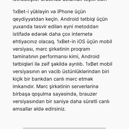
1xBet-i yükləyin və iPhone üçün
qeydiyyatdan keçin. Android tətbiqi üçün
yuxarıda təsvir edilən eyni metoddan
istifadə edərək daha çox internetə
ehtiyacınız olacaq. 1xBet-in iOS üçün mobil
versiyası, mərc şirkətinin proqram
təminatının performansı kimi, Android
tətbiqləri ilə zəif şəkildə ayrılıb. 1xBet mobil
versiyasının ən vacib üstünlüklərindən biri
kiçik bir bankdan canlı mərc etmək
imkanıdır. Mərc şirkətinin serverlərinə
birbaşa qoşulma sayəsində, brauzer
versiyasından bir saniyə daha sürətli canlı
əmsallar əldə edirsiniz.