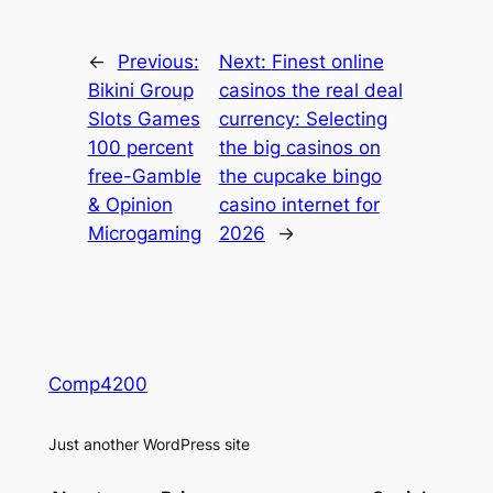
←
Previous:
Next:
Finest online
Bikini Group
casinos the real deal
Slots Games
currency: Selecting
100 percent
the big casinos on
free-Gamble
the cupcake bingo
& Opinion
casino internet for
Microgaming
2026
→
Comp4200
Just another WordPress site