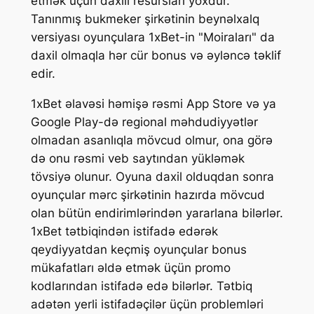
etmək üçün daxili resursları yoxdur.
Tanınmış bukmeker şirkətinin beynəlxalq
versiyası oyunçulara 1xBet-in "Moiraları" da
daxil olmaqla hər cür bonus və əyləncə təklif
edir.
1xBet əlavəsi həmişə rəsmi App Store və ya
Google Play-də regional məhdudiyyətlər
olmadan asanlıqla mövcud olmur, ona görə
də onu rəsmi veb saytından yükləmək
tövsiyə olunur. Oyuna daxil olduqdan sonra
oyunçular mərc şirkətinin hazırda mövcud
olan bütün endirimlərindən yararlana bilərlər.
1xBet tətbiqindən istifadə edərək
qeydiyyatdan keçmiş oyunçular bonus
mükafatları əldə etmək üçün promo
kodlarından istifadə edə bilərlər. Tətbiq
adətən yerli istifadəçilər üçün problemləri