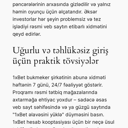
pəncərələrinin arxasında gizlədilir və yalnız
həmin oyunçu üçün əlçatandır.
Əksər
investorlar hər şeyin problemsiz və tez
işlədiyi rəsmi veb saytın etibarlı xidmətini
qeyd edirlər.
Uğurlu və təhlükəsiz giriş
üçün praktik tövsiyələr
1xBet bukmeker şirkətinin abunə xidməti
həftənin 7 günü, 24/7 fəaliyyət göstərir.
Proqramı rəsmi tətbiq mağazalarında
axtarmağa ehtiyac yoxdur – sadəcə əsas
veb sayt səhifəsində və ya güzgü saytında
"1xBet əlavəsini yüklə" düyməsini basın.
1xBet hesab kooptasiyası üçün bir neçə üsul