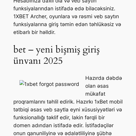
Hesabınıza daxil ola və veb saytın
funksiyalarından istifadə edə biləcəksiniz.
1XBET Archer, oyunlara və rəsmi veb saytın
funksiyalarına giriş təmin edən təhlükəsiz və
etibarlı bir həlldir.
bet – yeni bişmiş giriş
ünvanı 2025
Hazırda dəbdə
olan əsas
mükafat
proqramlarını təhlil edirik. Hazırkı 1xBet mobil
tətbiqi əsas veb saytla eyni xüsusiyyətləri və
funksionallığı təklif edir, lakin fərqli bir
domen adından istifadə edir. İstifadəçilər
onun qanuniliyinə və ədalətliliyinə şübhə