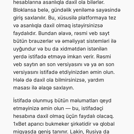
hesablarına asanlıqla daxil ola bilərlər.
Bloklansa belə, gündəlik yeniləmə sayəsində
giriş saxlanılır. Bu, xüsusilə platformaya tez
və asanlıqla daxil olmaq istəyirsinizsə
faydalıdır. Bundan əlavə, rəsmi veb sayt
bütün brauzerlər və əməliyyat sistemləri ilə
uyğundur və bu da xidmətdən istənilən
yerdə istifadə etməyə imkan verir. Rəsmi
veb saytın ən son versiyasını və ya ən son
versiyasını istifadə etdiyinizdən əmin olun.
Hələ də daxil ola bilmirsinizsə, yardım
masası ilə əlaqə saxlayın.
İstifadə olunmuş bütün məlumatları qeyd
etməyinizə əmin olun — bu, istifadəçi
hesabına daxil olmaq üçün faydalı olacaq.
1xBet aparıcı bukmeker şirkətidir və qlobal
miqyasda geniş tanınır. Lakin, Rusiya da