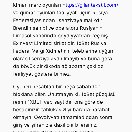
idman mərc oyunları
https://gilantekstil.com/
və qumar oyunları fəaliyyəti üçün Rusiya
Federasiyasından lisenziyaya malikdir.
Brendin sahibi və operatoru Rusiyanın
Limasol şəhərində qeydiyyatdan keçmiş
Exinvest Limited şirkətidir. 1xBet Rusiya
Federal Vergi Xidmətinin tələblərinə uyğun
olaraq lisenziyalaşdırılmayıb və buna görə
də böyük bir ölkədə ağlabatan şəkildə
fəaliyyət göstərə bilməz.
Oyunçu hesabları bir neçə səbəbdən
bloklana bilər. Unutmayın ki, 1xBet güzgüsü
rəsmi 1XBET veb saytıdır, ona görə də
hesabınızın təhlükəsizliyi barədə narahat
olmayın. Qeydiyyatı tamamladıqdan sonra
giriş və şifrənizlə daxil ola bilərsiniz.