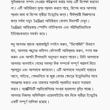
সুবিধাজনক সম্পদ নেওয়ার পরিকল্পনা করার সময় এটি উপেক্ষা করবেন
না। এটি অতিরিক্ত মূল্য প্রদান করতে পারে, বিশেষ করে আপনার
প্রথম জমা বা বিশেষ ক্রীড়া ইভেন্টের জন্য। দীর্ঘস্থায়ী বিজ্ঞাপনের
জন্য সর্বদা নতুন 1xBet অতিরিক্ত বোনাস বিভাগটি দেখুন।
1xBet আফ্রিকার স্পোর্টস নাইটক্লাব এবং পরিস্থিতিগুলিকে
ইতিবাচকভাবে সমর্থন করে।
শুধু আপনার ব্যাংক অ্যাকাউন্টে লগইন করুন, "ডিপোজিট" বিভাগে
যান, আপনার পছন্দের কমিশন কৌশলটি আবিষ্কার করুন, গণনা শুরু
করুন এবং আপনি টিপসগুলি অনুসরণ করতে পারেন। তিনি আপনাকে
আপনার অনলাইন গেমের সমস্ত দিক সম্পর্কে সম্পূর্ণ পরামর্শ দিতে
প্রস্তুত এবং আপনাকে জানাবেন। এটি আপনাকে সহজেই ম্যাচের
আগে, লাইভে, গেমগুলিতে বা জুয়া খেলার ক্ষেত্রে ইভেন্টগুলির সাথে
সামঞ্জস্য করতে এবং তারপরে সরাসরি প্রবাহিত করতে সহায়তা
করবে। অ্যাক্টিভিটি প্রতিযোগিতার সংখ্যা ক্রমাগত বৃদ্ধি পাচ্ছে।
আপনার নিজস্ব অফিসিয়াল ওয়েবসাইটের বাম দিকে ক্রীড়া ইভেন্টের
একটি সম্পূর্ণ তালিকা রয়েছে।