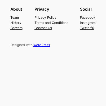
About
Privacy
Social
Team
Privacy Policy
Facebook
History
Terms and Conditions
Instagram
Careers
Contact Us
Twitter/X
Designed with
WordPress