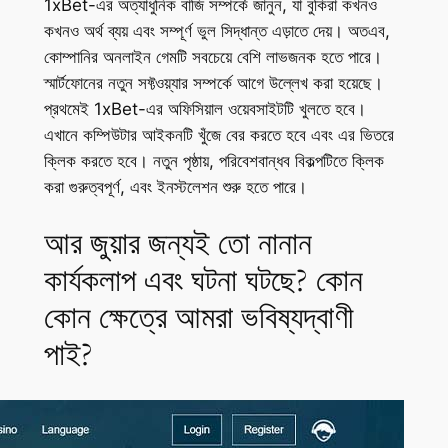
1xBet-এর অত্যাধুনিক বাজি সম্পর্কে জানুন, যা বুকিরা কখনও
কখনও অর্থ ব্যয় এবং সম্পূর্ণ ভুল সিদ্ধান্ত এড়াতে দেয়। অতএব,
কোম্পানির অনলাইন গেমটি সবচেয়ে বেশি লাভজনক হতে পারে।
স্মার্টফোনের নতুন সফ্টওয়্যার সম্পর্কে আগে উল্লেখ করা হয়েছে।
প্রথমেই 1xBet-এর অফিসিয়াল ওয়েবসাইটটি খুলতে হবে।
এখানে কম্পিউটার আইকনটি খুঁজে বের করতে হবে এবং এর ভিতরে
ক্লিক করতে হবে। নতুন পৃষ্ঠায়, পরিবেশবান্ধব বিকল্পটিতে ক্লিক
করা গুরুত্বপূর্ণ, এবং ইনস্টলেশন শুরু হতে পারে।
আর জুয়ার জন্যই তো নানান
কার্যকলাপ এবং ঘটনা ঘটছে? কোন
কোন ক্ষেত্রে আমরা ভবিষ্যদ্বাণী
পাই?