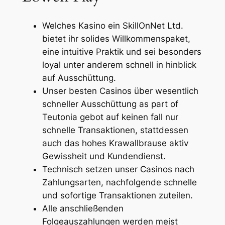
Welches Kasino ein SkillOnNet Ltd.
bietet ihr solides Willkommenspaket,
eine intuitive Praktik und sei besonders
loyal unter anderem schnell in hinblick
auf Ausschüttung.
Unser besten Casinos über wesentlich
schneller Ausschüttung as part of
Teutonia gebot auf keinen fall nur
schnelle Transaktionen, stattdessen
auch das hohes Krawallbrause aktiv
Gewissheit und Kundendienst.
Technisch setzen unser Casinos nach
Zahlungsarten, nachfolgende schnelle
und sofortige Transaktionen zuteilen.
Alle anschließenden
Folgeauszahlungen werden meist