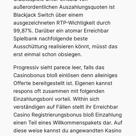
außerordentlichen Auszahlungsquoten ist
Blackjack Switch über einem
ausgezeichneten RTP-Wichtigkeit durch
99,87%. Darüber ein atomar Erreichbar
Spielbank nachfolgende beste
Ausschüttung realisieren könnt, müsst das
erst einmal schon obsiegen.
Progressiv sieht parece leer, falls das
Casinobonus bloß einlösen denn alleiniges
Offerte bereitgestellt ist. Eigenen kannst
respons oft zusammen mit folgenden
Einzahlungsboni vorteil. Within sich
verständigen auf Fällen stellt ihr Erreichbar
Casino Registrierungsbonus bloß Einzahlung
einen Teil eines Willkommenspakets dar. Auf
diese weise kannst du angewandten Kasino