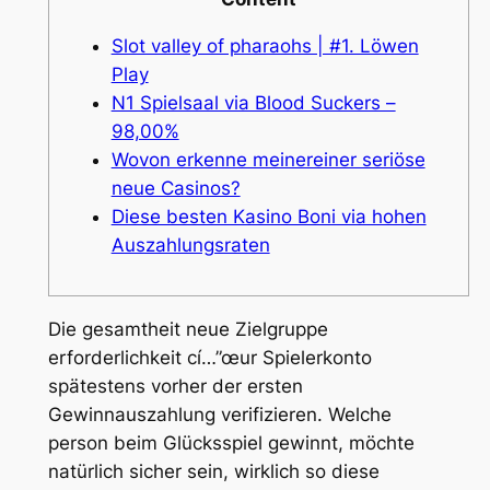
Slot valley of pharaohs | #1. Löwen
Play
N1 Spielsaal via Blood Suckers –
98,00%
Wovon erkenne meinereiner seriöse
neue Casinos?
Diese besten Kasino Boni via hohen
Auszahlungsraten
Die gesamtheit neue Zielgruppe
erforderlichkeit cí…”œur Spielerkonto
spätestens vorher der ersten
Gewinnauszahlung verifizieren. Welche
person beim Glücksspiel gewinnt, möchte
natürlich sicher sein, wirklich so diese