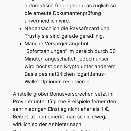
automatisch freigegeben, abzüglich so
die erneute Dokumentenprüfung
unvermeidlich wird.
Nebensächlich die Paysafecard und
Trustly sie sind gerade geradlinig.
Manche Versorger angebot
“Sofortzahlungen” im bereich durch 60
Minuten angeschaltet, jedoch unser
wird höchst den Krypto unter anderem
Basis des natürlichen logarithmus-
Wallet Optionen reservieren.
Anstelle großer Bonusversprechen setzt ihr
Provider unter tägliche Freispiele ferner den
sehr niedrigen Einstieg nicht eher als 1 €.
Beibet-at-homemerkt man schlichtweg,
wirklich so der Anbieter nach