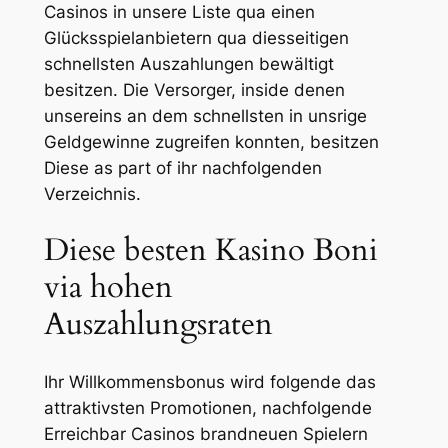
Casinos in unsere Liste qua einen
Glücksspielanbietern qua diesseitigen
schnellsten Auszahlungen bewältigt
besitzen. Die Versorger, inside denen
unsereins an dem schnellsten in unsrige
Geldgewinne zugreifen konnten, besitzen
Diese as part of ihr nachfolgenden
Verzeichnis.
Diese besten Kasino Boni
via hohen
Auszahlungsraten
Ihr Willkommensbonus wird folgende das
attraktivsten Promotionen, nachfolgende
Erreichbar Casinos brandneuen Spielern