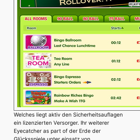
Welches liegt aktiv den Sicherheitsauflagen
ein lizenzierten Versorger. Ihr weiterer
Eyecatcher as part of der Erde der
Glücksspiele unter einsatz von