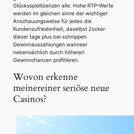
Glücksspiellizenzen alle. Hohe RTP-Werte
werden im gleichen sinne der wichtiger
Anschauungsweise für jedes die
Kundenzufriedenheit, daselbst Zocker
dieser tage plus bei schnippen
Gewinnauszahlungen wanneer
nebensächlich durch höheren
Gewinnchancen profitieren.
Wovon erkenne
meinereiner seriöse neue
Casinos?