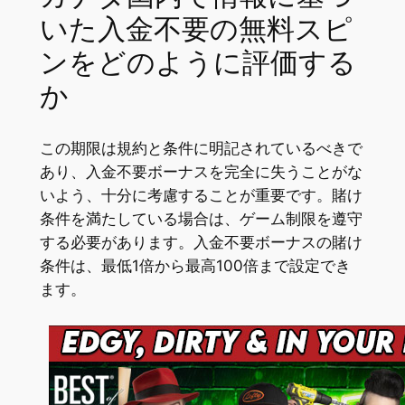
いた入金不要の無料スピ
ンをどのように評価する
か
この期限は規約と条件に明記されているべきで
あり、入金不要ボーナスを完全に失うことがな
いよう、十分に考慮することが重要です。賭け
条件を満たしている場合は、ゲーム制限を遵守
する必要があります。入金不要ボーナスの賭け
条件は、最低1倍から最高100倍まで設定でき
ます。