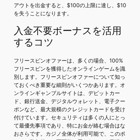
アウトを出金すると、$100の上限に達し、$10
を失うことになります。
入金不要ボーナスを活用
するコツ
フリースピンオファーは、多くの場合、100%
フリースピンを獲得したオンラインゲームを識
別します。フリースピンオファーについて知っ
ておくべき重要な細則がいくつかあります。オ
ンラインギャンブルサイトは、デビットカー
ド、銀行送金、デジタルウォレット、電子クー
ポンなど、最大規模のクレジットカードを受け
付けています。セキュリティは多くの人にとっ
て最優先事項であり、特にお金が絡む場合はな
おさらです。カジノ全体が利用可能で、このポ