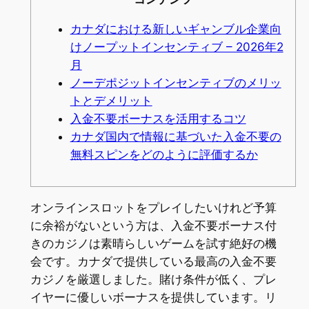
カナダにおける新しいギャンブル企業向
けノープットインセンティブ – 2026年2
月
ノーデポジ​​ットインセンティブのメリッ
トとデメリット
入金不要ボーナスを活用するコツ
カナダ国内で情報に基づいた入金不要の
無料スピンをどのように評価するか
オンラインスロットをプレイしたいけれど予算
に余裕がないという方は、入金不要ボーナス付
きのカジノは素晴らしいゲームを試す絶好の機
会です。カナダで提供している最高の入金不要
カジノを厳選しました。賭け条件が低く、プレ
イヤーに優しいボーナスを提供しています。リ