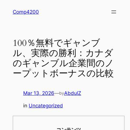
Skip
Comp4200
to
content
100％無料でギャンブ
ル、実際の勝利：カナダ
のギャンブル企業間のノ
ープットボーナスの比較
Mar 13, 2026
—
AbdulZ
by
in
Uncategorized
コンテンツ