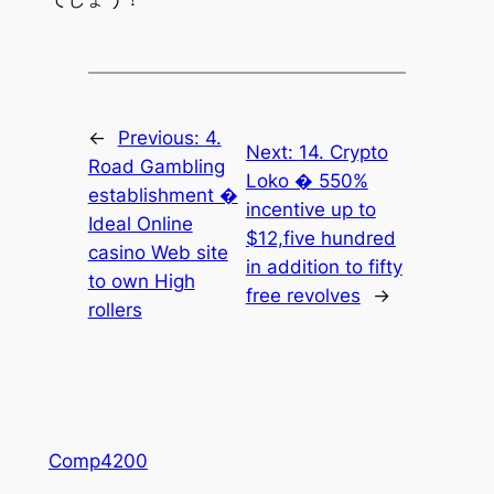
←
Previous:
4.
Next:
14. Crypto
Road Gambling
Loko � 550%
establishment �
incentive up to
Ideal Online
$12,five hundred
casino Web site
in addition to fifty
to own High
free revolves
→
rollers
Comp4200