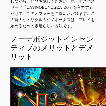
しながら、ぜひお試しください。ボーナスパス
ワード「CASINOBONUSCA100」を入力する
だけで、このオファーをご覧いただけます。こ
の寛大なトリクルカジノボーナスは、プレイを
始めるための素晴らしい方法です。
ノーデポジ​​ットインセン
ティブのメリットとデメ
リット