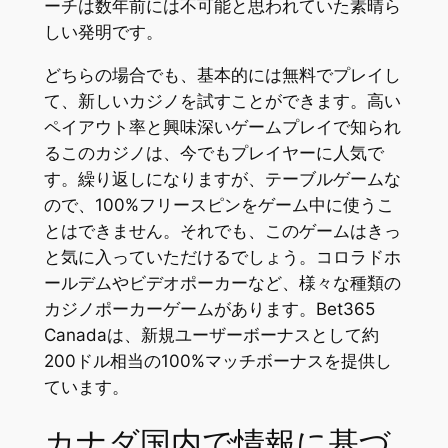
ーチは数年前には不可能と思われていた素晴ら
しい発明です。
どちらの場合でも、基本的には無料でプレイし
て、新しいカジノを試すことができます。高い
ペイアウト率と興味深いゲームプレイで知られ
るこのカジノは、今でもプレイヤーに人気で
す。繰り返しになりますが、テーブルゲームな
ので、100%フリースピンをゲーム中に使うこ
とはできません。それでも、このゲームはきっ
と気に入っていただけるでしょう。コロラドホ
ールデムやビデオポーカーなど、様々な種類の
カジノポーカーゲームがあります。Bet365
Canadaは、新規ユーザーボーナスとして約
200ドル相当の100%マッチボーナスを提供し
ています。
カナダ国内で情報に基づ