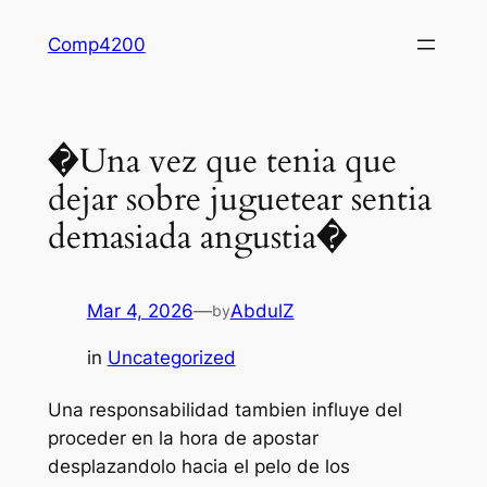
Skip
Comp4200
to
content
�Una vez que tenia que
dejar sobre juguetear sentia
demasiada angustia�
Mar 4, 2026
—
AbdulZ
by
in
Uncategorized
Una responsabilidad tambien influye del
proceder en la hora de apostar
desplazandolo hacia el pelo de los