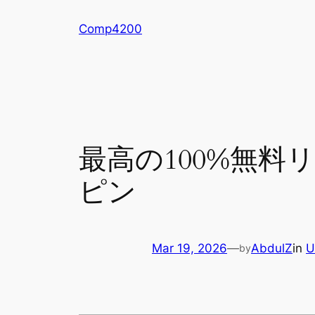
Skip
Comp4200
to
content
最高の100%無料
ピン
Mar 19, 2026
—
AbdulZ
in
U
by