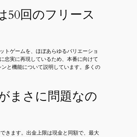
は50回のフリース
ットゲームを、ほぼあらゆるバリエーショ
に忠実に再現しているため、本番に向けて
るマシンと機能について説明しています。多くの
れがまさに問題なの
獲得できます。出金上限は現金と同額で、最大