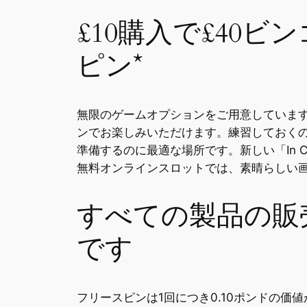
£10購入で£40
ピン*
無限のゲームオプションをご用意していま
ンでお楽しみいただけます。練習しておく
準備するのに最適な場所です。新しい「In C
無料オンラインスロットでは、素晴らしい
すべての製品の販
です
フリースピンは1回につき0.10ポンドの価