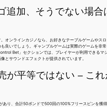
ビンゴ追加、そうでない場合
す。オンラインカジノなら、お好きなテーブルゲームやスロ
のも良いでしょう。ギャンブルゲームは実際のゲームを非常
ontrol Bet」セクションでは、プレイヤーが利用でき
画像とサウンドエフェクトが提供されています。
売が平等ではない – こ
値があり、合計50ポンドで500回の100%フリースピンを