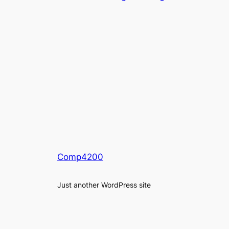
Comp4200
Just another WordPress site