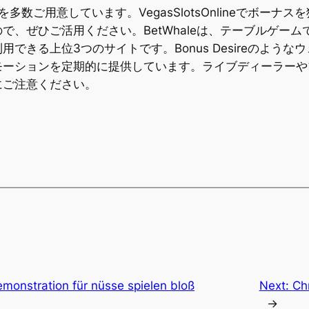
多数ご用意しています。VegasSlotsOnlineでボー
で、ぜひご活用ください。BetWhaleは、テーブルゲー
できる上位3つのサイトです。Bonus Desireのよう
モーションを定期的に提供しています。ライブディーラーや
にご注意ください。
monstration für nüsse spielen bloß
Next:
Ch
→