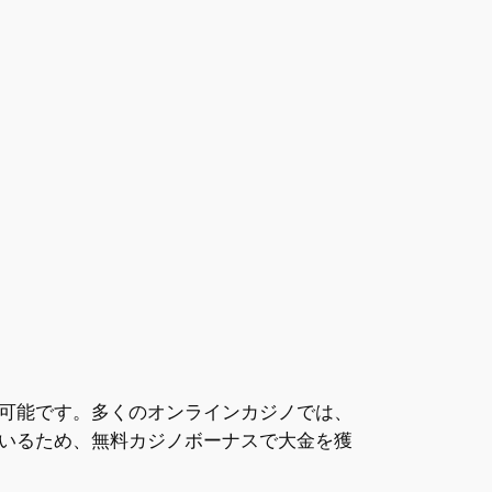
可能です。多くのオンラインカジノでは、
いるため、無料カジノボーナスで大金を獲