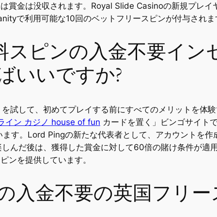
金は没収されます。Royal Slide Casinoの新規プレ
f Insanityで利用可能な10回のベットフリースピンが付与され
ト無料スピンの入金不要イ
ばいいですか?
試して、初めてプレイする前にすべてのメリットを体験できる
イン カジノ house of fun
カードを置く」ビンゴサイトで、新
ます。Lord Pingの新たな代表者として、アカウントを
んだ後は、獲得した賞金に対して60倍の賭け条件が適用され
フリースピンを提供しています。
の入金不要の英国フリー