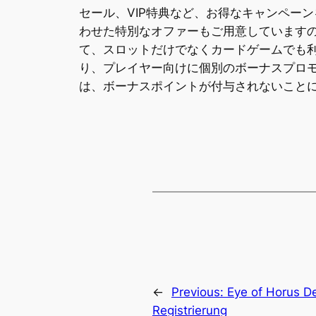
セール、VIP特典など、お得なキャンペーンを
わせた特別なオファーもご用意していますの
て、スロットだけでなくカードゲームでも利用
り、プレイヤー向けに個別のボーナスプロ
は、ボーナスポイントが付与されないこと
←
Previous:
Eye of Horus De
Registrierung