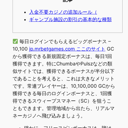
入金不要カジノの追加ルール（
ギャンブル施設の割引の基本的な種類
毎日ログインでもらえるビッグボーナス –
10,100
jp.mrbetgames.com ここのサイト
GC
から獲得できる新規固定ボーナスは、毎日1回
獲得できます。特にChumbaやPulszなどの類
似サイトでは、獲得できるボーナスが半分以下
であることを考えると、これは大きなメリット
です。常連プレイヤーは、10,100,000 GCから
獲得できる毎日のログインボーナスと、1回獲
得できるスウィープスマネー（SC）を狙うこ
ともできます。管理地域から出たら、リアルマ
ネーカジノへ飛び込みましょう。
確かに、フリースピンボーナスは、賭け