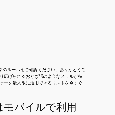
最新のルールをご確認ください。ありがとうご
り広げられるおとぎ話のようなスリルが待
ァーを最大限に活用できるリストを今すぐ
形式はモバイルで利用