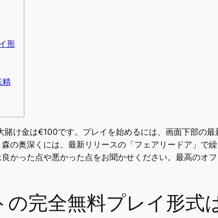
レイ形
妖精
最大賭け金は€100です。プレイを始めるには、画面下部の
！森の奥深くには、最新リリースの「フェアリードア」で繰
は良かった点や悪かった点をお聞かせください。最高のオフ
 スロットの完全無料プレイ