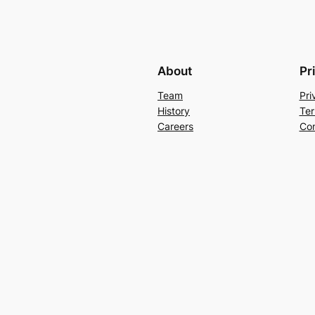
About
Pr
Team
Pri
History
Ter
Careers
Con