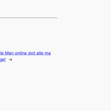
le Man online slot alle ma
ge!
→