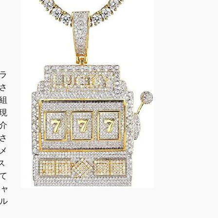
ラ
さ
組
現
介
さ
メ
ス
て
キャ
フル