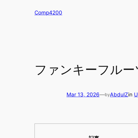
Skip
Comp4200
to
content
ファンキーフルー
Mar 13, 2026
—
AbdulZ
in
U
by