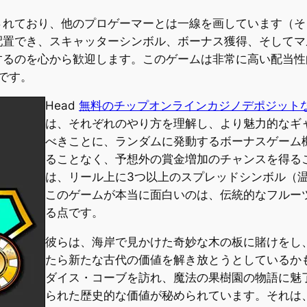
されており、他のプロゲーマーとは一線を画しています（そ
配置でき、スキャッターシンボル、ボーナス獲得、そしてマ
するのを心から歓迎します。このゲームは非常に高い配当性
的です。
Head
無料のチップオンラインカジノデポジット
は、それぞれのやり方を理解し、より魅力的なギ
べきことに、ランダムに発動するボーナスゲーム
ることなく、予想外の賞金増加のチャンスを得る
は、リール上に3つ以上のスプレッドシンボル（
このゲームが本当に面白いのは、伝統的なフルー
る点です。
彼らは、海岸で見かけた奇妙な木の板に賭けをし
たら新たな古代の価値を解き放とうとしているか
ダイス・コーブを訪れ、魔法の果樹園の物語に魅
られた歴史的な価値が秘められています。それは