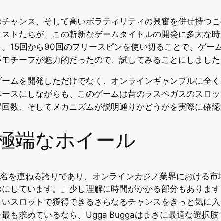
のチャンス、そして高いボラティリティの興奮を併せ持つこ
ィストたちが、この斬新なゲームタイトルの開発に多大な時
。15回から90回のフリースピンを使い切ることで、ゲー
いモチーフが魅力的だったので、試してみることにしました
ゲームを開発しただけでなく、オンラインギャンブルに全く
ベースにしながらも、このゲームは昔のラスベガスのスロッ
得回数、そしてメカニズムが説明通りかどうかを実際に確認
極端なホイール
リストに名を連ねる誇りであり、オンラインカジノ業界における市
のにしています。」少し理解に時間がかかる部分もあります
しいスロットで獲得できるさらなるチャンスをきっと気に入
も求めているなら、Ugga Buggaはまさに最適な選択肢