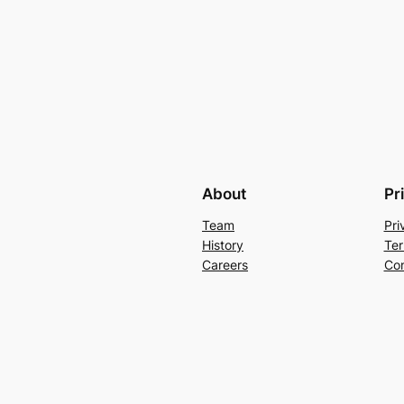
About
Pr
Team
Pri
History
Ter
Careers
Con