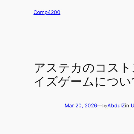
Skip
Comp4200
to
content
アステカのコスト
イズゲームについ
Mar 20, 2026
—
AbdulZ
in
U
by