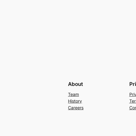
About
Pr
Team
Pri
History
Ter
Careers
Con