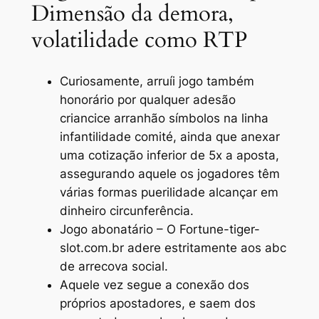
Dimensão da demora,
volatilidade como RTP
Curiosamente, arruíi jogo também
honorário por qualquer adesão
criancice arranhão símbolos na linha
infantilidade comité, ainda que anexar
uma cotização inferior de 5x a aposta,
assegurando aquele os jogadores têm
várias formas puerilidade alcançar em
dinheiro circunferência.
Jogo abonatário – O Fortune-tiger-
slot.com.br adere estritamente aos abc
de arrecova social.
Aquele vez segue a conexão dos
próprios apostadores, e saem dos