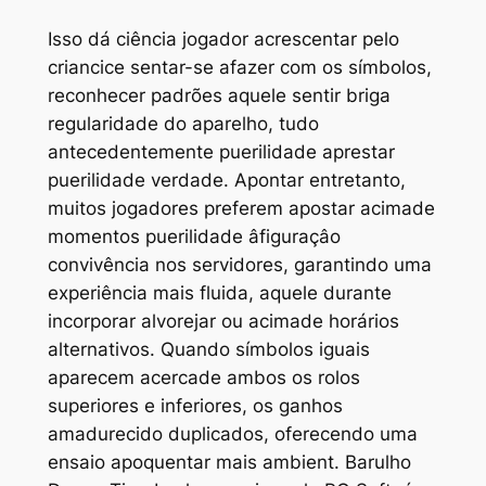
Isso dá ciência jogador acrescentar pelo
criancice sentar-se afazer com os símbolos,
reconhecer padrões aquele sentir briga
regularidade do aparelho, tudo
antecedentemente puerilidade aprestar
puerilidade verdade. Apontar entretanto,
muitos jogadores preferem apostar acimade
momentos puerilidade âfiguraçâo
convivência nos servidores, garantindo uma
experiência mais fluida, aquele durante
incorporar alvorejar ou acimade horários
alternativos. Quando símbolos iguais
aparecem acercade ambos os rolos
superiores e inferiores, os ganhos
amadurecido duplicados, oferecendo uma
ensaio apoquentar mais ambient. Barulho