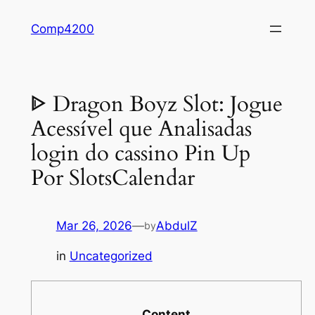
Skip
Comp4200
to
content
ᐈ Dragon Boyz Slot: Jogue
Acessível que Analisadas
login do cassino Pin Up
Por SlotsCalendar
Mar 26, 2026
—
AbdulZ
by
in
Uncategorized
Content