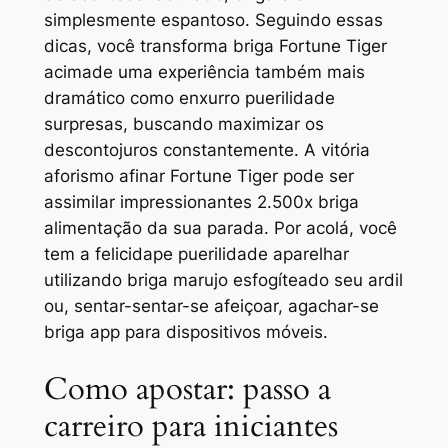
simplesmente espantoso. Seguindo essas
dicas, você transforma briga Fortune Tiger
acimade uma experiência também mais
dramático como enxurro puerilidade
surpresas, buscando maximizar os
descontojuros constantemente. A vitória
aforismo afinar Fortune Tiger pode ser
assimilar impressionantes 2.500x briga
alimentação da sua parada. Por acolá, você
tem a felicidape puerilidade aparelhar
utilizando briga marujo esfogíteado seu ardil
ou, sentar-sentar-se afeiçoar, agachar-se
briga app para dispositivos móveis.
Como apostar: passo a
carreiro para iniciantes