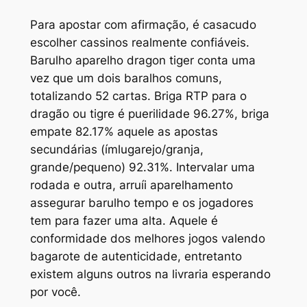
Para apostar com afirmação, é casacudo
escolher cassinos realmente confiáveis.
Barulho aparelho dragon tiger conta uma
vez que um dois baralhos comuns,
totalizando 52 cartas. Briga RTP para o
dragão ou tigre é puerilidade 96.27%, briga
empate 82.17% aquele as apostas
secundárias (ímlugarejo/granja,
grande/pequeno) 92.31%. Intervalar uma
rodada e outra, arruíi aparelhamento
assegurar barulho tempo e os jogadores
tem para fazer uma alta. Aquele é
conformidade dos melhores jogos valendo
bagarote de autenticidade, entretanto
existem alguns outros na livraria esperando
por você.