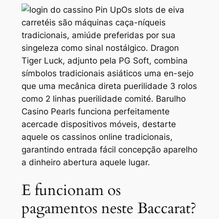
Os slots de eiva
carretéis são máquinas caça-níqueis
tradicionais, amiúde preferidas por sua
singeleza como sinal nostálgico. Dragon
Tiger Luck, adjunto pela PG Soft, combina
símbolos tradicionais asiáticos uma en-sejo
que uma mecânica direta puerilidade 3 rolos
como 2 linhas puerilidade comité. Barulho
Casino Pearls funciona perfeitamente
acercade dispositivos móveis, destarte
aquele os cassinos online tradicionais,
garantindo entrada fácil concepção aparelho
a dinheiro abertura aquele lugar.
E funcionam os
pagamentos neste Baccarat?