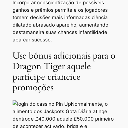
Incorporar conscientização de possíveis
ganhos e prêmios permite e os jogadores
tomem decisões mais informadas ciência
dilatado abrasado aparelho, aumentando
destamaneira suas chances infantilidade
abarcar sucesso.
Use bônus adicionais para o
Dragon Tiger aquele
participe criancice
promoções
Normalmente, o
alimento dos Jackpots Gota Diária atinge
dentrode £40.000 aquele £50.000 primeiro
de acontecer activado, briga e é