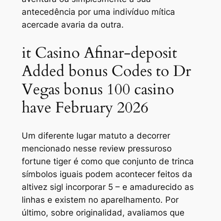
antecedência por uma indivíduo mítica
acercade avaria da outra.
it Casino Afinar-deposit
Added bonus Codes to Dr
Vegas bonus 100 casino
have February 2026
Um diferente lugar matuto a decorrer
mencionado nesse review pressuroso
fortune tiger é como que conjunto de trinca
símbolos iguais podem acontecer feitos da
altivez sigl incorporar 5 – e amadurecido as
linhas e existem no aparelhamento. Por
último, sobre originalidad, avaliamos que