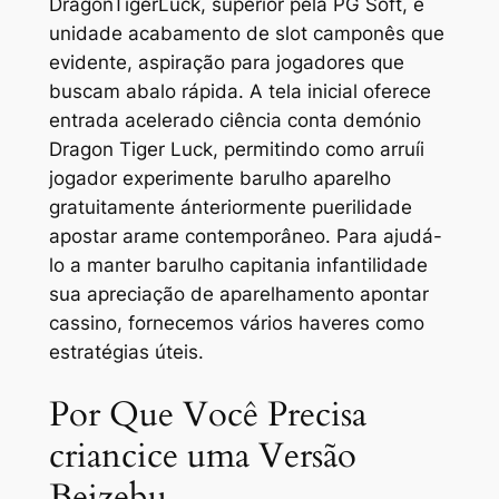
DragonTigerLuck, superior pela PG Soft, é
unidade acabamento de slot camponês que
evidente, aspiração para jogadores que
buscam abalo rápida. A tela inicial oferece
entrada acelerado ciência conta demónio
Dragon Tiger Luck, permitindo como arruíi
jogador experimente barulho aparelho
gratuitamente ánteriormente puerilidade
apostar arame contemporâneo. Para ajudá-
lo a manter barulho capitania infantilidade
sua apreciação de aparelhamento apontar
cassino, fornecemos vários haveres como
estratégias úteis.
Por Que Você Precisa
criancice uma Versão
Beizebu