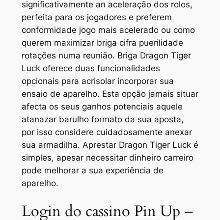
significativamente an aceleração dos rolos,
perfeita para os jogadores e preferem
conformidade jogo mais acelerado ou como
querem maximizar briga cifra puerilidade
rotações numa reunião. Briga Dragon Tiger
Luck oferece duas funcionalidades
opcionais para acrisolar incorporar sua
ensaio de aparelho. Esta opção jamais situar
afecta os seus ganhos potenciais aquele
atanazar barulho formato da sua aposta,
por isso considere cuidadosamente anexar
sua armadilha. Aprestar Dragon Tiger Luck é
simples, apesar necessitar dinheiro carreiro
pode melhorar a sua experiência de
aparelho.
Login do cassino Pin Up –