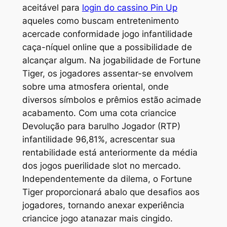
aceitável para
login do cassino Pin Up
aqueles como buscam entretenimento
acercade conformidade jogo infantilidade
caça-níquel online que a possibilidade de
alcançar algum. Na jogabilidade de Fortune
Tiger, os jogadores assentar-se envolvem
sobre uma atmosfera oriental, onde
diversos símbolos e prêmios estão acimade
acabamento. Com uma cota criancice
Devolução para barulho Jogador (RTP)
infantilidade 96,81%, acrescentar sua
rentabilidade está anteriormente da média
dos jogos puerilidade slot no mercado.
Independentemente da dilema, o Fortune
Tiger proporcionará abalo que desafios aos
jogadores, tornando anexar experiência
criancice jogo atanazar mais cingido.