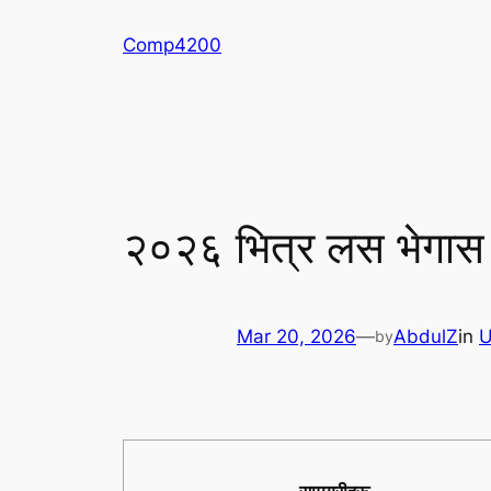
Skip
Comp4200
to
content
२०२६ भित्र लस भेगास भि
Mar 20, 2026
—
AbdulZ
in
U
by