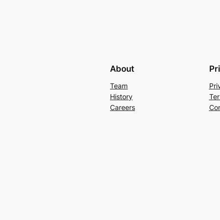
About
Pr
Team
Pri
History
Ter
Careers
Con