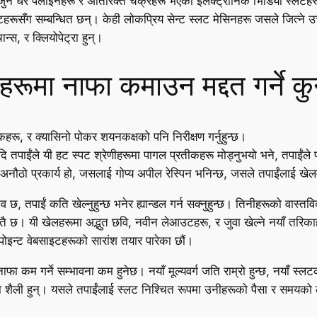
न धेरै पेलाइनहरू र अतिरिक्त चक्रहरू भएका इलेक्ट्रोनिक भिडियो स्लटहरू
हरूसँग सम्बन्धित छन्। केही लोकप्रिय सेन्ट स्लट मेसिनहरू जसले जित्ने उ
न्स, र क्लियोपेट्रा हुन्।
रूमा नाफा कमाउन मद्दत गर्ने कु
कहरू, र क्यासिनो पोकर शयनकक्षको पनि निरीक्षण गर्नुहुन्छ।
 यदि तपाईंले यी हट स्पट श्रेणीहरूमा पागल प्रतीकहरू मोड्नुभयो भने, तपाईंल
 अनौठो प्रकार्य हो, जसलाई गोप्य अपील रेस्पिन भनिन्छ, जसले तपाईंलाई खेलम
छ, तपाईं कति खेल्नुहुन्छ भनेर ह्यान्डल गर्न सक्नुहुन्छ। तिनीहरूको वास्तविक-
्तै छ। यी खेलहरूमा अद्भुत छवि, नवीन लेआउटहरू, र जुवा खेल्ने नयाँ तरिक
 पोइन्ट वेबसाइटहरूको सारांश तयार पारेका छौं।
ा कम गर्ने सम्भावना कम हुनेछ। नयाँ मूल्यवर्ग जति राम्रो हुन्छ, नयाँ स्लट
ो शैली हुन्। यसले तपाईंलाई स्लट निश्चित रूपमा उनीहरूको पैसा र समयको ल