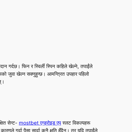
 गर्दछ। फिन र स्विर्ली स्पिन कहिले खेल्ने, तपाईंले
मको जुवा खेल्न सक्नुहुन्छ। आमन्त्रित उपहार पहिलो
न्।
्षित सेन्ट-
mostbet एन्ड्रोइड एप
स्लट विकल्पहरू
ले गर्दा पैसा सार्दा कुनै क्षति हुँदैन। तर यदि तपाईंले