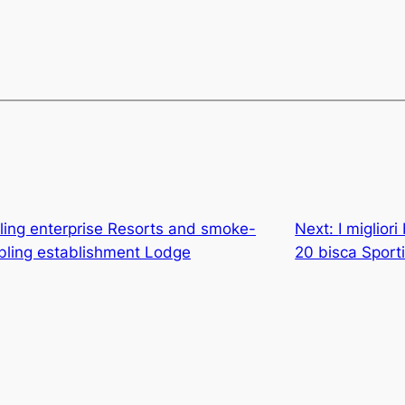
ling enterprise Resorts and smoke-
Next:
I miglior
bling establishment Lodge
20 bisca Sport