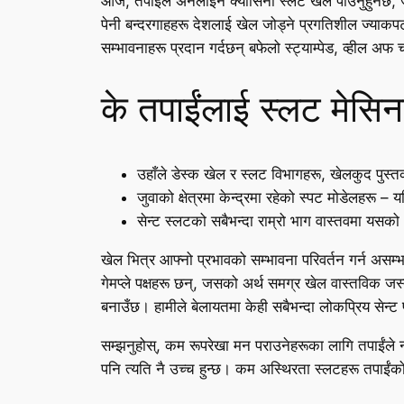
आज, तपाईंले अनलाइन क्यासिनो स्लट खेल पाउनुहुनेछ, जु
पेनी बन्दरगाहहरू देशलाई खेल जोड्ने प्रगतिशील ज्याकपट
सम्भावनाहरू प्रदान गर्दछन् बफेलो स्ट्याम्पेड, व्हील अफ चा
के तपाईंलाई स्लट मेसिनह
उहाँले डेस्क खेल र स्लट विभागहरू, खेलकुद पुस्त
जुवाको क्षेत्रमा केन्द्रमा रहेको स्पट मोडेलहरू –
सेन्ट स्लटको सबैभन्दा राम्रो भाग वास्तवमा यसको
खेल भित्र आफ्नो प्रभावको सम्भावना परिवर्तन गर्न असम्भव 
गेमप्ले पक्षहरू छन्, जसको अर्थ समग्र खेल वास्तविक जस
बनाउँछ। हामीले बेलायतमा केही सबैभन्दा लोकप्रिय सेन्ट
सम्झनुहोस्, कम रूपरेखा मन पराउनेहरूका लागि तपाईंले नाफ
पनि त्यति नै उच्च हुन्छ। कम अस्थिरता स्लटहरू तपाईंक