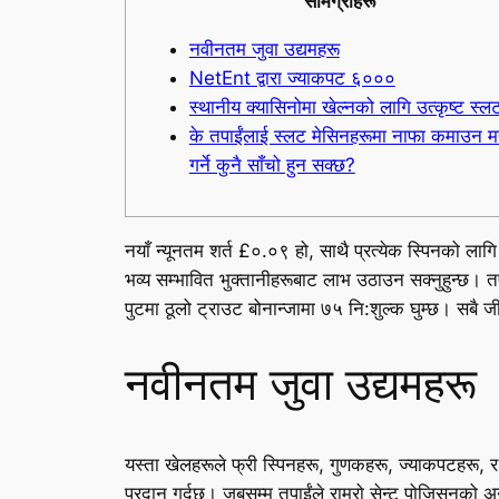
सामग्रीहरू
नवीनतम जुवा उद्यमहरू
NetEnt द्वारा ज्याकपट ६०००
स्थानीय क्यासिनोमा खेल्नको लागि उत्कृष्ट स्ल
के तपाईंलाई स्लट मेसिनहरूमा नाफा कमाउन मद
गर्ने कुनै साँचो हुन सक्छ?
नयाँ न्यूनतम शर्त £०.०९ हो, साथै प्रत्येक स्पिनको ला
भव्य सम्भावित भुक्तानीहरूबाट लाभ उठाउन सक्नुहुन्छ। तप
पुटमा ठूलो ट्राउट बोनान्जामा ७५ नि:शुल्क घुम्छ। सबै 
नवीनतम जुवा उद्यमहरू
यस्ता खेलहरूले फ्री स्पिनहरू, गुणकहरू, ज्याकपटहरू, र
प्रदान गर्दछ। जबसम्म तपाईंले राम्रो सेन्ट पोजिसनको अनु