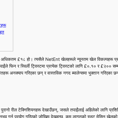
टहरू
्दत
गि अधिकतम £१८ हो। त्यसैले NetEnt खेलहरूले न्यूनतम खेल विकल्पहरू प्रदान
ाईंले फिन र स्विर्ली ट्विस्टमा प्रत्येक ट्विस्टको लागि £०.१० र £२०० सम्
जीतहरू अनक्याप गरिएका छन् र वास्तविक नगद ब्यालेन्समा भुक्तान गरिएका छ
 पुरानो रील टेक्निशियनहरू देखाउँछन्, जसले तपाईंलाई अहिलेको लागि प्रशिक
भव गर्न प्रयोग गरिएको जोखिम देख्नुहुन्छ, कम लागतको स्लट मेसिन खेलको कारण