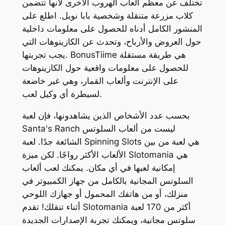
تختلف عن معظم ألعاب الهروب الأخرى لأنها تتضمن
كلاب مزرعة متنقلة وشخصية بابا نويل. اطلع على
المنشور الكامل أدناه للحصول على معلومات داخلية
حول العروض والأرباح، وتحدث عن الكازينوهات التي
يجب تجربتها. BonusTiime هي طريقة مستقلة
للحصول على معلومات واقعية حول الكازينوهات
على الإنترنت وألعاب القمار، وهي غير خاضعة
لسيطرة أي وكيل لعب.
بحسب عدد الأشخاص الذين يشاهدونها، فإن لعبة
Santa's Ranch ليست من ألعاب السلوتس
الشائعة جدًا. لعبة Spinning Slots هي لعبة من بين
الألعاب الأكثر رواجًا. لكن ميزة Slotomania هي
إمكانية لعبها في أي مكان. يمكنك لعب ألعاب
السلوتس المجانية بالكامل من جهاز الكمبيوتر في
منزلك، أو من هاتفك المحمول أو جهازك اللوحي
أثناء تنقلك! تقدم Slotomania أكثر من 170 لعبة
سلوتس مجانية، ويمكنك تجربة الإصدارات الجديدة