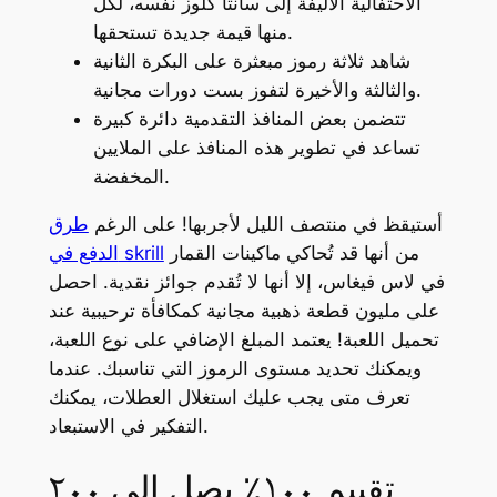
الاحتفالية الأليفة إلى سانتا كلوز نفسه، لكل
منها قيمة جديدة تستحقها.
شاهد ثلاثة رموز مبعثرة على البكرة الثانية
والثالثة والأخيرة لتفوز بست دورات مجانية.
تتضمن بعض المنافذ التقدمية دائرة كبيرة
تساعد في تطوير هذه المنافذ على الملايين
المخفضة.
أستيقظ في منتصف الليل لأجربها! على الرغم
طرق
من أنها قد تُحاكي ماكينات القمار
الدفع في skrill
في لاس فيغاس، إلا أنها لا تُقدم جوائز نقدية. احصل
على مليون قطعة ذهبية مجانية كمكافأة ترحيبية عند
تحميل اللعبة! يعتمد المبلغ الإضافي على نوع اللعبة،
ويمكنك تحديد مستوى الرموز التي تناسبك. عندما
تعرف متى يجب عليك استغلال العطلات، يمكنك
التفكير في الاستبعاد.
تقييم ١٠٠٪ يصل إلى ٢٠٠