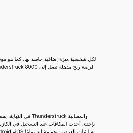
في النهاية، يسعى البعض لاسترداد 96 دو
بإحدى أحدث المكافآت عند التسجيل في الكازين