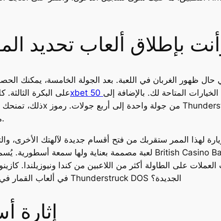
ت بإطلاق ألعاب تحديد الموا
الخيارات المتاحة لك. بالإضافة إلى
فرصة ظهور رموز Wild على البكرة
محل أي رموز أخرى باستثناء رمز المطرقة الجديد.
ارة لهذا الممر ستقربك من فتح أقسام جديدة لآلهتك الأخرى، والتي
لعبة مصممة بعناية ولها سمعة أسطورية. يُسمح للاعبين 
في ألعاب القمار في المملكة المتحدة. هل تبحث عن موقع للعب لعبة Thunderstruck DOS الجديدة؟
إثارة أ