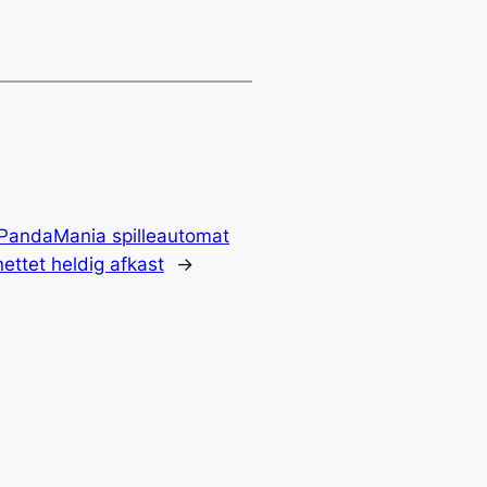
PandaMania spilleautomat
ettet heldig afkast
→