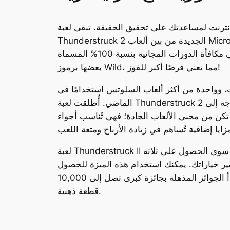
نترنت لمساعدتك على تحقيق الحقيقة. تبقى لعبة
Thunderstruck 2 الجديدة من بين ألعاب Microgaming المفضلة، والتي تتميز بأسلوب لعب رائع ورسومات مسلية ومؤثرات صوتية مذهلة. إذا فزت بثلاثة رموز
مطرقة، فستحصل على مكافأة الدورات المجانية بنسبة 100% المسماة "Higher Hall of Revolves" الجديدة. يمكن لهذه المكافأة أن تملأ جميع البكرات الأربع أو
بعضها برموز Wild، مما يعني فرصًا أكبر للفوز!
أشهر ألعاب السلوتس على الإنترنت، وواحدة من أكثر ألعاب السلوتس استخدامًا في
الماضي. أُطلقت لعبة Thunderstruck 2 هذا العام، وهي لعبة سلوتس فيديو بأربع بكرات وثلاثة نطاقات و243 مسارًا للفوز. تم تفعيل عدة دورات دون الحاجة إلى
 تكن من محبي الألعاب الجادة؛ فهي تُناسب أجواء
لعبة Thunderstruck II أفضل بكثير من النسخة الجديدة، وهذا يعني أنك ستربح ما يصل إلى 4 ملايين قطعة ذهبية. بدلاً من ذلك، ما عليك سوى الحصول على ثلاثة
تغيير خياراتك. يمكنك استخدام هذه الميزة للحصول
على أكثر من مجموعتين لخط فوز واحد (أو أكثر من مجموعتين) ومضاعفة ربحك الأخير عند الفوز برمز مميز. تبدأ الجوائز المذهلة بجائزة كبرى تصل إلى 10,000
قطعة ذهبية.