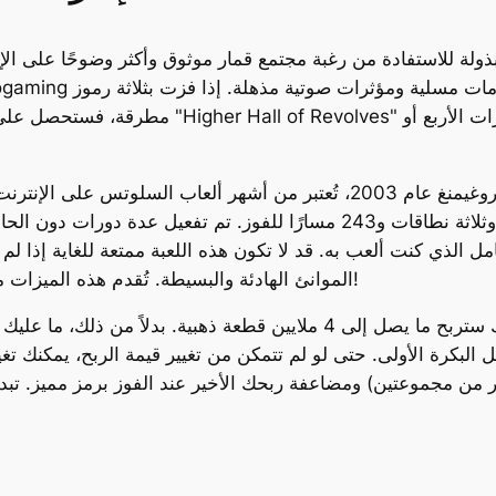
ة للاستفادة من رغبة مجتمع قمار موثوق وأكثر وضوحًا على الإ
لعبة السلوتس الأولى، التي أطلقتها شركة مايكروغيمنغ عام 2003، تُعتبر من 
مل الذي كنت ألعب به. قد لا تكون هذه اللعبة ممتعة للغاية إذا لم
الموانئ الهادئة والبسيطة. تُقدم هذه الميزات مزايا إضافية تُساهم في زيادة الأرباح ومتعة اللعب!
ثل البكرة الأولى. حتى لو لم تتمكن من تغيير قيمة الربح، يمكنك 