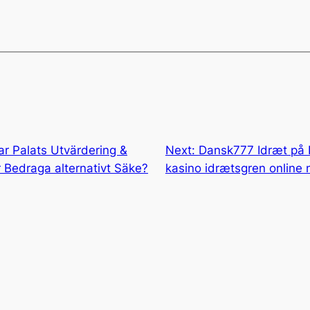
r Palats Utvärdering &
Next:
Dansk777 Idræt på 
 Bedraga alternativt Säke?
kasino idrætsgren online n