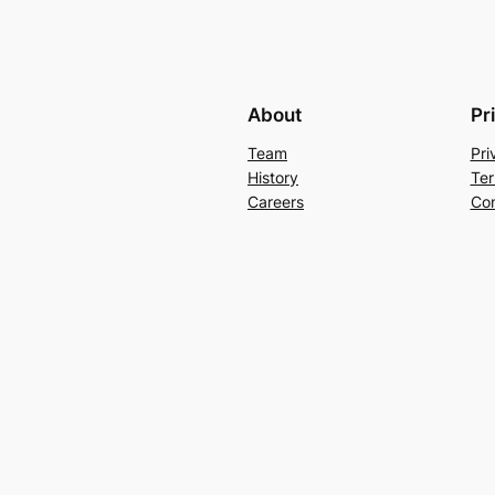
About
Pr
Team
Pri
History
Ter
Careers
Con