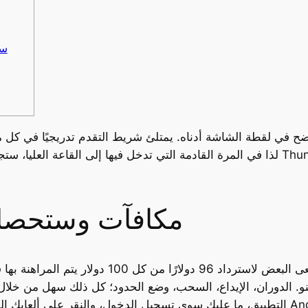
سي
لذا في المرة القادمة التي تدخل فيها إلى القاعة العليا، ستجد دائمًا فرصة لفتح الشخ
مكافآت وستحصل 
لارًا من كل 100 دولار يتم المراهنة بها في اللعبة.
و. الدوران، الإيداع، السحب، وضع الحدود؛ كل ذلك سهل من خلال 
التطبيق، ما عليك سوى تسجيل الدخول، والنقر على ألعابك المفضلة، والبدء باللعب. يعم