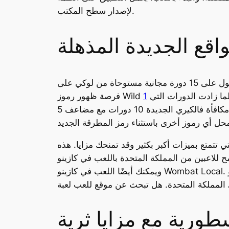
لإصدار سطح المكتب.
قع الجديدة المذهلة
تتضاعف أي مكاسب بمقدار ستة أضعاف في حال ظهور الغربان في اللعبة. بعد الجولة الخامسة، يمكنك الحصول على 15 دورة مجانية مستوحاة من لوكي على
 الثالثة. كلما زادت الدورات التي
ذلك، تمنحك مكافأة فالكيري الجديدة 10 دورات مع مضاعف 5x من جولة واحدة إلى أربع جولات. رموز Thunderstruck II الجديدة هي رموز Wild ويمكنها أن تحل
 تتمتع بميزات أكبر بكثير وقد تمنحك مزايا. هذه
من المملكة المتحدة باللعب في كازينو British Casino Bar،
ويمكنك أيضًا اللعب في كازينو Wombat Local. اطلع على بطاقات العملات على الطاولة أكثر من اللاعبين من كندا ونيوزيلندا. كازينو UK Casino Bar هو متخصص
سطورية مع مزايا ثرية