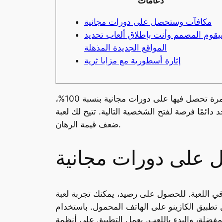
دعامات
مكافآت وستحصل على دورات مجانية
قوم المصمم وأنت بإطلاق ألعاب تحديد
المواقع الجديدة المذهلة
إثارة أسطورية مع مزايا ثرية
لكل شخصية ميزة إضافية خاصة بها، كما هو موضح في لقطة الشاشة أدناه. يمتلئ شريط التقدم تدريجيًا في كل مرة تحصل فيها على دورات مجانية بنسبة 100%،
صية التالية. تتيح لك لعبة Thunderstruck فرصة ربح مذهلة تصل إلى 8000
ضعف قيمة الرهان.
على دورات مجانية
للحصول على رصيد، يمكنك تجربة لعبة Thunderstruck والمطالبة
تطبيق الكازينو على الهاتف المحمول. باستخدام
ل التطبيق على أنظمة Android وiOS وشاشات العرض، وهو مشابه تمامًا