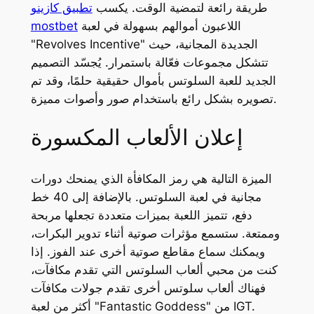
طريقة رائعة لتمضية الوقت.
يكسب
تطبيق كازينو
اللاعبون أموالهم بسهولة في لعبة
mostbet
"Revolves Incentive" الجديدة المجانية، حيث
تتشكل مجموعات فعّالة باستمرار. يُجسّد التصميم
الجديد للعبة السلوتس بأموال حقيقية حلمًا، وقد تم
تصويره بشكل رائع باستخدام صور وأصوات مميزة.
إعلان الألعاب المكسورة
الميزة التالية هي رمز المكافأة الذي يمنحك دورات
مجانية في لعبة السلوتس. بالإضافة إلى 40 خط
دفع، تتميز اللعبة بميزات متعددة تجعلها مربحة
وممتعة. ستسمع مؤثرات صوتية أثناء تدوير البكرات،
ويمكنك سماع مقاطع صوتية أخرى عند الفوز. إذا
كنت من محبي ألعاب السلوتس التي تقدم مكافآت،
فهناك ألعاب سلوتس أخرى تقدم جولات مكافآت
أكثر من لعبة "Fantastic Goddess" من IGT.