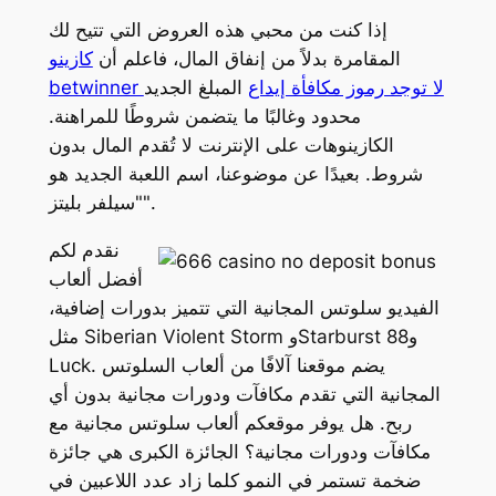
إذا كنت من محبي هذه العروض التي تتيح لك
المقامرة بدلاً من إنفاق المال، فاعلم أن
كازينو
betwinner لا توجد رموز مكافأة إيداع
المبلغ الجديد
محدود وغالبًا ما يتضمن شروطًا للمراهنة.
الكازينوهات على الإنترنت لا تُقدم المال بدون
شروط. بعيدًا عن موضوعنا، اسم اللعبة الجديد هو
"سيلفر بليتز".
نقدم لكم
أفضل ألعاب
الفيديو سلوتس المجانية التي تتميز بدورات إضافية،
مثل Siberian Violent Storm وStarburst و88
Luck. يضم موقعنا آلافًا من ألعاب السلوتس
المجانية التي تقدم مكافآت ودورات مجانية بدون أي
ربح. هل يوفر موقعكم ألعاب سلوتس مجانية مع
مكافآت ودورات مجانية؟ الجائزة الكبرى هي جائزة
ضخمة تستمر في النمو كلما زاد عدد اللاعبين في