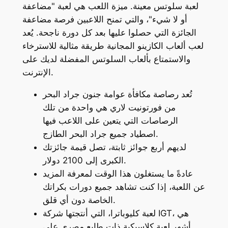
لعبة سلوتس معينة. ميزة اللعب هي لعبة "مضاعفة
أو لا شيء"، والتي تمنح اللاعبين فرصة مضاعفة
الجائزة التي حصلوا عليها بعد كل دورة ناجحة. يُعد
لعب ألعاب الكازينو المجانية طريقة مثالية للاسترخاء
والاستمتاع بألعاب السلوتس المفضلة لديك على
الإنترنت.
تُعد رصاصة مكافأة عوامة جنون جراد البحر
من فورتونيت لاري هي واحدة من تلك
الرصاصات التي يتعين على اللاعب فيها
اصطياد جميع جراد البحر الطازج.
لديهم أربع جوائز ثابتة، تصل قيمة جائزتك
الكبرى إلى 2100 دولار.
عادةً ما يستغلون هذا الوقت لمعرفة المزيد
عن اللعبة، إذا كنت تشاهد جميع دورات بكراتك
الخاصة دون أي قلق.
لعبة كليوباترا، التي أنتجتها شركة IGT، هي
أشهر لعبة كلاسيكية ذات طابع مصري على