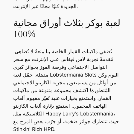
الجديدة كليًا مجانًا عبر الإنترنت.
لعبة بوكر بثلاث أوراق مجانية
100%
تُضفي ماكينات القمار الخاصة بنا متعةً لا تُضاهى،
مُقدمةً تجربة لاس فيغاس على الإنترنت مع سحر
التواصل الاجتماعي وفرصة الفوز بجوائز كبرى
مذهلة. حمّل لعبة Lobstermania Slots اليوم وكن
من أوائل من يستمتعون بتجربة الكازينو الاجتماعي
المُتطورة! اكتشف مجموعة متنوعة من ماكينات
القمار، واستمتع بخيارات غنية تُغيّر مفهوم ألعاب
الهاتف المحمول. استمتع بإثارة ألعاب الكازينو
الكلاسيكية مثل Happy Larry's Lobstermania،
حيث تنتظرك جوائز ضخمة، أو جرّب بعض المرح مع
Stinkin' Rich HPD.