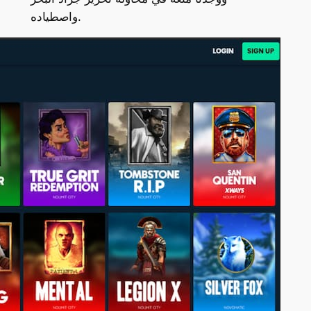
واصطياده.