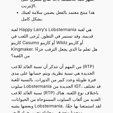
الإنترنت.
هذا منتج معتمد بالفعل يضمن سلامة لعبتك
بشكل كامل.
لعبة Happy Larry's Lobstermania هي لعبة
قديمة، وقد تستمر في التطور. يُرجى اللعب في
كازينو Casumo أو كازينو Wildz أو كازينو
Kingmaker. هل تعلم ما الذي يجعل الترقب جزءًا
من اللعبة؟
من المهم أن تتذكر أن نسبة العائد للاعب (RTP)
الجديدة هي نسبة نظرية، ويتم حسابها على مدى
فترة طويلة وعدد كبير من الدورات. بالنسبة للعبة
سلوت Lobstermania الجديدة من IGT، قد تختلف
نسبة العائد للاعب (RTP) باختلاف نوع اللعبة. هناك
العديد من ألعاب السلوت المستوحاة من الحيوانات،
وبعضها يشبه Lobstermania. لقد استمتعنا بها حقًا،
ووجدنا متعة في محاولة تحرير جراد البحر