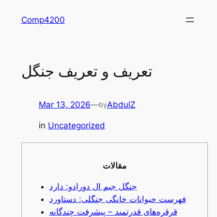
Skip
Comp4200
to
content
تعریف و تعریف جنگل
Mar 13, 2026
—
AbdulZ
by
in
Uncategorized
مقالات
جنگل جیم ال دورادو: دارد
فهرست حیوانات خانگی جنگلی: دستاورد
قرقره‌های قدرتمند – پیشرفت چندگانه