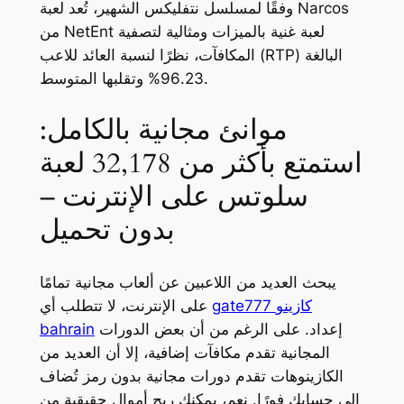
وفقًا لمسلسل نتفليكس الشهير، تُعد لعبة Narcos
من NetEnt لعبة غنية بالميزات ومثالية لتصفية
المكافآت، نظرًا لنسبة العائد للاعب (RTP) البالغة
96.23% وتقلبها المتوسط.
موانئ مجانية بالكامل:
استمتع بأكثر من 32,178 لعبة
سلوتس على الإنترنت –
بدون تحميل
يبحث العديد من اللاعبين عن ألعاب مجانية تمامًا
gate777 كازينو
على الإنترنت، لا تتطلب أي
إعداد. على الرغم من أن بعض الدورات
bahrain
المجانية تقدم مكافآت إضافية، إلا أن العديد من
الكازينوهات تقدم دورات مجانية بدون رمز تُضاف
إلى حسابك فورًا. نعم، يمكنك ربح أموال حقيقية من