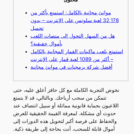
موانئ مجانية بالكامل: استمتع بأكثر من
32,178 لعبة سلوتس على الإنترنت – بدون
تحميل
هل من السهل التحول إلى منصات اللعب
بأموال حقيقية؟
استمتع بلعب ماكينات القمار المجانية بالكامل
– أكثر من 1089 لعبة قمار على الإنترنت
أفضل شركة برمجيات في موانئ مجانية
نخوض التجربة الكاملة مع كل حافز أعلق عليه، حتى
تتمكن من سحب أرباحك. وبالتالي، قد لا يتمتع
اللاعبون بحماية قانونية مماثلة أو سبيل انتصاف عند
حدوث أي مشكلة. لمعرفة القيمة الحقيقية للعرض
والحفاظ على فرصة أكبر لتحويل هذه الدورات إلى
أموال قابلة للسحب، أنت بحاجة إلى طريقة ذكية.