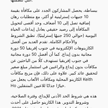
التي تتضمنها.
ببساطة، يحصل المشاركون الجدد على مكافأة بقيمة
10 جنيهات إسترلينية أو أكثر، مع متطلبات رهان
إضافية تصل إلى 10 أضعاف، وحد أقصى لتحويل
المكافأة إلى رصيد حقيقي يعادل إيداعات الحياة
اليومية (حوالي 250 جنيهًا إسترلينيًا). تطبق الشروط
والأحكام الكاملة. تقدم العديد من أفضل
الكازينوهات الإلكترونية في جنوب إفريقيا 50 دورة
مجانية بدون إيداع. كما أن أفضل 50 دورة مجانية
في جنوب إفريقيا تستهدف كلًا من الباحثين عن
مكافآت بدون إيداع والراغبين في استثمار مبلغ صغير
لتحقيق عائد كبير. علاوة على ذلك، فإن مزيج مكافآت
الكازينو المحلية ومكافآت الألعاب يجعل من Keith
Ho خيارًا جذابًا للاعبين المتنقلين.
هذه هي شروط الحد الأدنى للإيداع، وفترة الصلاحية،
وشروط التدوير. هذا الكازينو حاصل على أحدث