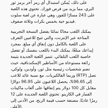
على ذلك، يُمكن استبدال أي رمز آخر برمز ثور
البري، مما يزيد من فرص فوزك. تحتوي هذه اللعبة
على 243 مسارًا للفوز، وهي عبارة عن لعبة سلوت
فيديو حية بخمس بكرات وثلاثة صفوف.
يمكنك اللعب مجانًا تمامًا بفضل النسخة التجريبية
المتاحة عبر الإنترنت، والتي تتيح للاعبين التعرف
على اللعبة بالكامل دون إنفاق أي مبلغ. بمجرد
إيداعك مبلغًا، يمكنك البدء باللعب بنفسك أو تفعيل
خاصية اللعب التلقائي. تتميز اللعبة الجديدة بثيمة
رائعة مستوحاة من الأساطير الإسكندنافية، حيث
تضم شخصيات رئيسية مثل ثور، وأودين، ولوكي،
وربما الفالكيريات. مع نسبة عائد للاعب (RTP) تصل
إلى 96.65%، يحصل اللاعبون على 96.95 دولارًا
مقابل كل 100 دولار يتم إنفاقها على ألعاب ماكينات
القمار في الكازينو. تحتوي اللعبة الجديدة على 12
رمزًا عاديًا، مصنفة حسب قيمة الربح، من الأدنى إلى
الأعلى.