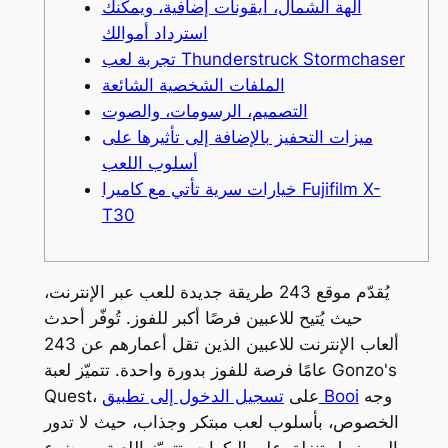
آلهة الشمال، أيقونات إضافية، ويمكنك
استرداد أموالك
تجربة لعب Thunderstruck Stormchaser
الملفات الشخصية الشائعة
التصميم، الرسومات، والصوت
ميزات التحفيز بالإضافة إلى تأثيرها على
أسلوب اللعب
خيارات سرية تأتي مع كاميرا Fujifilm X-
T30
يُقدّم موقع 243 طريقة جديدة للعب عبر الإنترنت،
حيث يُتيح للاعبين فرصًا أكبر للفوز. تُوفّر أحدث
ألعاب الإنترنت للاعبين الذين تقل أعمارهم عن 243
عامًا فرصة للفوز بدورة واحدة. تتميّز لعبة Gonzo's
وجه
تسجيل الدخول إلى تطبيق Booi
Quest، على
الخصوص، بأسلوب لعب مبتكر وجذاب، حيث لا تدور