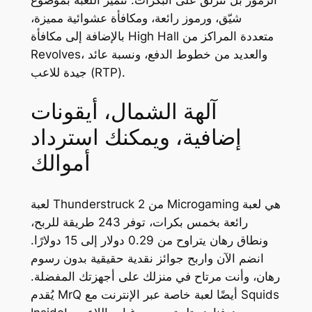
الرموز بل تنزلق على البكرات.
تتميّز اللعبة بموضوع
شيّق، ورموز رائعة، ومكافأة عشوائية مميزة،
بالإضافة إلى مكافأة High Hall متعددة المراكز من
Revolves، والعديد من خطوط الدفع، ونسبة عائد
جيدة للاعب (RTP).
آلهة الشمال، أيقونات
إضافية، ويمكنك استرداد
أموالك
لعبة Thunderstruck 2 من Microgaming هي لعبة
رائعة بخمس بكرات، توفر 243 طريقة للربح،
ونطاق رهان يتراوح من 0.29 دولار إلى 15 دولارًا.
انضم الآن واربح جوائز نقدية حقيقية بدون رسوم
رهان، وأنت مرتاح في منزلك على أجهزتك المفضلة.
يُقدم MrQ أيضًا لعبة خاصة عبر الإنترنت مع Squids