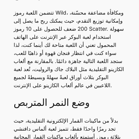
تتضمن اللعبة رموز Wild، ومكافأة مضاعفة محسّنة،
وإمكانية توزيع التقدم، حيث يمكنك ربح ما يصل إلى
200 ضعف للحصول على 10 رموز Scatter. سهولة
استخدام لعبة البوكر عبر الإنترنت على الهاتف
المحمول تعني أن اللعبة متاحة لك أينما كنت، لذا
سواء كنت في انتظار فنجان قهوة أو ذاهبًا للعب،
ستجد اللعبة التالية جاهزة دائمًا. بالمقارنة مع ألعاب
الكازينو التقليدية مثل البلاك جاك والروليت، تُعد لعبة
البوكر بثلاث أوراق لعبةً سهلةً وبسيطةً لجميع
اللاعبين في عالم ألعاب الكازينو على الإنترنت.
وضع النمر المتربص
بدلاً من ماكينات القمار الإلكترونية التقليدية، حيث
تجد رمزًا واحدًا فقط، تتميز لعبة ألماس دافنشي
بثلاثة رموز. أستمتع بألعاب ماكينات القمار المجانية