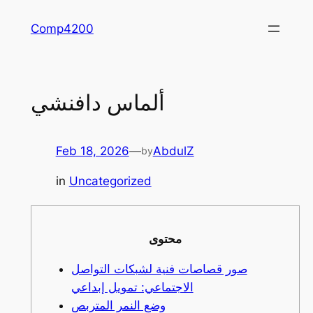
Skip
Comp4200
to
content
ألماس دافنشي
Feb 18, 2026
—
AbdulZ
by
in
Uncategorized
محتوى
صور قصاصات فنية لشبكات التواصل
الاجتماعي: تمويل إبداعي
وضع النمر المتربص