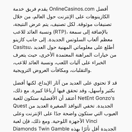
يقدم فريق خدمة OnlineCasinos.com أفضل
الكازينوهات على الإنترنت حول العالم، من خلال
تصنيفات موثوقة. لكل تصنيف، يتم عرض النتيجة،
ونسبة العائد للاعب (RTP)، بالإضافة إلى سمعة
معظم ألعاب السلوتس الجديدة. إلى جانب كازينو
Casitsu، أطلع على معلوماتي المهنية حول العديد
من خيارات المراهنة المعتمدة الأخرى، حيث يتعرف
الخبراء على آليات اللعب، ونسبة العائد للاعب،
والتقلبات، ومكافآت العروض الترويجية.
قد لا تحتوي على العديد من آثار الإيداع، لكنها أفضل
بكثير وأسهل، وقد تحقق فيها أرباحًا كبيرة. مع ذلك،
أعتقد أن الأفضلية ستكون للعبة NetEnt Gonzo's
Quest الجديدة. تخفي النوافذ الصغيرة العديد من
العيوب التي ستكون واضحة جدًا على الإنترنت وعلى
الأجهزة اللوحية. ومع ذلك، فإن لعبة Vinci
Diamonds Twin Gamble الجديدة أقل تأثرًا بهذه