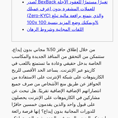
تُصدر BexBack تغييرًا مستمرًا للعقود الآجلة
للعملات المشفرة بدون اعرف عميلك
(Zero-KYC) والذي يتمتع برافعة مالية تبلغ
100x ويمكنك وضع المزيد بنسبة 100%
اللفات المجانية وشروط الرهان
من خلال إطلاق حافز 50% مجاني بدون إيداع،
ستتمكن من التحقق من المنافذ الجديدة والمكاسب
الخاصة بدخل حقيقي وعادة ما تستمتع باللعب في
كازينو عبر الإنترنت. يساعد الحد الأقصى للربح
الكازينوهات على شبكة الإنترنت على الاستفادة من
الحوافز عن طريق منع الأشخاص من صرف جميع
انتصاراتهم الإضافية الإضافية تقريبًا.
هل تبحث عن
مشاركين في الكازينوهات على الإنترنت يحصلون
على قبول واحد والذين يقدمون خمسين حافزًا
للدورات المجانية بدون إيداع؟ إنها فرصة رائعة