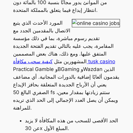
من الموانئ يدور مجانًا بنسبة 100 بالمائة دون
انتظار إيداع فيما يتعلق بالمملكة المتحدة.
المورد الأحدث الذي يتبع
الاتصال بالمقدمين الجدد مع
تقديم رسوم مباشرة، بما في ذلك مؤسسة
المقامرة، يجب عليه بالتالي تقديم الفتحة الجديدة
المتفق عليها. ومع ذلك، هناك بعض المصممين
كيفية سحب مكافأة tusk casino
المشهورين مثل
Practical Gamble وBGaming وWazdan الذين
يقدمون ألعابًا إضافية بالدورات المجانية. أي مضاعف
يعني أن الأرباح الجديدة المتعلقة بحافز الإيداع
الصفري البالغ 50 fs ستتم زيادتها بمقدار معين،
ويمكن أن يصل العدد الإجمالي إلى الحد الذي تريده
للمراهنة.
الحد الأقصى للسحب من هذه المكافأة لا يزيد
عن 30x المبلغ الأول.