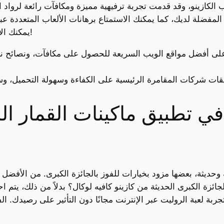
هانات المحترفين المفضلة لديك، كما يمكنك الاستمتاع برهانات الألعاب المتعددة 
خلال betPARX، يمكنك الاستمتاع بعروض ومكافآت جذابة!
في تطبيق ماكينات القمار ال
ية وحديثة، بعضها مزود بخيارات للفوز بالجائزة الكبرى. من الأفضل
ئزة الكبرى الحديثة من كازينو كافيه لوكال؟ بدلاً من ذلك، يتم ا