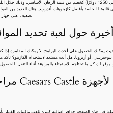
(حتى 1250 دولارًا) كخصم من قيمة الرهان الأساسي، وذلك خلال 
قائمتنا الخاصة بأفضل كازينوهات أندرويد. هناك العديد من العوام
حذرًا وتجنب اللعب عبر اتصال Wi-Fi/4G ضعيف على جهاز أندرويد.
خيرة حول لعبة تحديد المواقع ا
 يمكنك الحصول على أحدث البرامج. لا يمكنك المقامرة إذا كنت مق
يوجيرسي، أو أريزونا. هل أنت مستعد لاستخدام الكازينو؟ تأكد من أن الكازينو م
مراجعات تط
ها في هذه الصفحة حوافز إضافية كبيرة للعب ماكينات القمار بأم