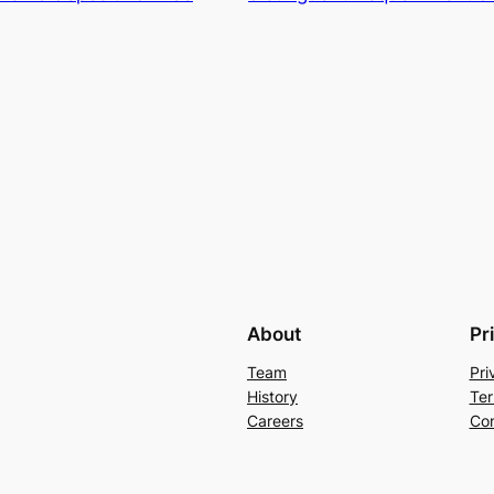
About
Pr
Team
Pri
History
Ter
Careers
Con