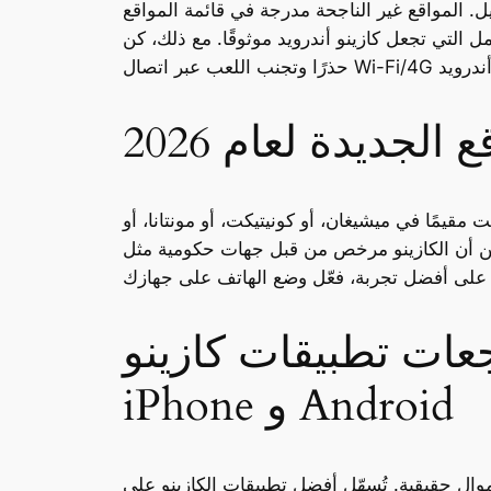
الليل. المواقع غير الناجحة مدرجة في قائمة المواقع
ل التي تجعل كازينو أندرويد موثوقًا. مع ذلك، كن
لجديدة لعام 2026
يمًا في ميشيغان، أو كونيتيكت، أو مونتانا، أو
رخص من قبل جهات حكومية مثل UKGC أو MGA ويستخدم تشفيرًا
بيقات كازينو Caesars Castle على الإنترنت لأجهزة
iPhone و Android
وال حقيقية. تُسهّل أفضل تطبيقات الكازينو على