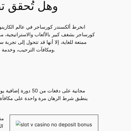
وهل تُحقق تط
انخرط ألكسندر كورساجر في عالم الكازينوها
كورساجر بشغف كبير بالألعاب والاستراتيجية، مما
ممتعة للغاية، إلا أنها قد تتحول إلى تجربة
ومكافآت الترحيب، وخدمة الدعم، والتوافق مع الأجهزة المحمولة. نضمن أن تكون هذه التطبيقات موثوقة وجديرة بالثقة للمراهنة عبر الإنترنت.