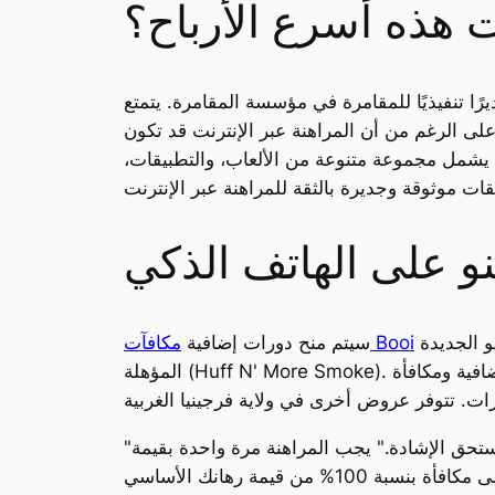
ت هذه أسرع الأرباح؟
ًا تنفيذيًا للمقامرة في مؤسسة المقامرة. يتمتع
على الرغم من أن المراهنة عبر الإنترنت قد تكون
ارم يشمل مجموعة متنوعة من الألعاب، والتطبيقات،
نو على الهاتف الذكي
مجانية على دفعات من 50 دورة إضافية يوميًا على مدار سبعة أسابيع، ويمكن استخدامها فقط في لعبة الفيديو الجديدة
مكافآت Booi
سيتم منح دورات إضافية
المؤهلة (Huff N' More Smoke). ينطبق شرط الرهان مرة واحدة على مكافأة الكازينو. الحد الأدنى للإيداع المطلوب للحصول على الدورات الإضافية ومكافأة
"مقامرة سهلة، وتصفح بسيط، وسحب الأرباح أسهل – موقع ممتاز يستحق الإشادة." يجب المراهنة مرة واحدة بقيمة
المكافأة الإضافية خلال سبعة أيام للحصول على المكافأة. احصل على مكافأة بنسبة 100% من قيمة رهانك الأساسي