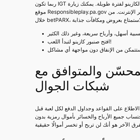
ربما تكون IGT واحدة من أشهر العلامات التجارية في عالم ألعاب الكازينو، وقد قدمت تجربة ترفيهية مميزة ومكافآت رائعة لرواد الكازينو لفترة طويلة. يمكنك زيارة
عبر الإنترنت.
من
افتح صنبور كازينو لتبدأ اللعب!
محسّن والمتوافق مع
شبكات الجوال
 الاطلاع على القواعد وجداول الدفع لكل لعبة قبل
حتساب جميع الأرباح والخسائر بأموال رمزية بدون