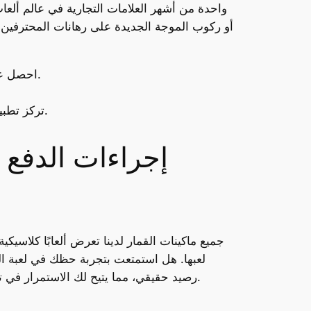
موقع Responsibleplay.pa.gov أو ركوب الموجة الجديدة على ر
احصل على أفضل مواقع الويب السريعة للحصول على مكافآت، ونصائح نسبية أسهل، وأرباح سريعة، وغير ذلك الكثير.
تركز تطبيقات شركات المقامرة الرئيسية على الكفاءة وسهولة التحميل، وستتمكن من الإنفاق دون مواجهة أي مشاكل.
إجراءات الدفع 
جميع ماكينات القمار لدينا تعرض ألعابًا كلاسيك
لعبها. هل استمتعت بتجربة حظك في لعبة الجا
رصيد حقيقي، مما يتيح لك الاستمرار في تجربة لعبة الروليت عبر الإنترنت مجانًا دون التأثير على رصيدك. الفرق الآخر هو أنك لن تربح أو تخسر أموالًا حقيقية.