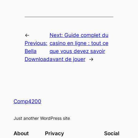
←
Next:
Guide complet du
Previous:
casino en ligne : tout ce
Bella
que vous devez savoir
Download
avant de jouer
→
Comp4200
Just another WordPress site
About
Privacy
Social