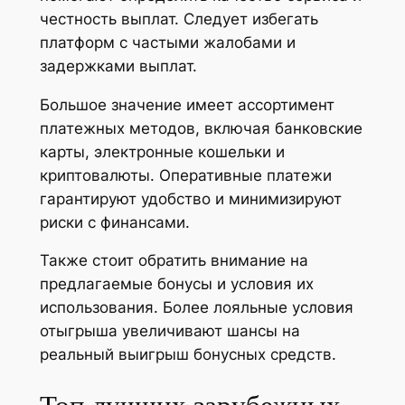
честность выплат. Следует избегать
платформ с частыми жалобами и
задержками выплат.
Большое значение имеет ассортимент
платежных методов, включая банковские
карты, электронные кошельки и
криптовалюты. Оперативные платежи
гарантируют удобство и минимизируют
риски с финансами.
Также стоит обратить внимание на
предлагаемые бонусы и условия их
использования. Более лояльные условия
отыгрыша увеличивают шансы на
реальный выигрыш бонусных средств.