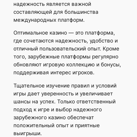
надежность является важной
составляющей для большинства
международных платформ.
Оптимальное казино — это платформа,
где сочетаются надежность, удобство и
отличный пользовательский опыт. Кроме
того, зарубежные платформы регулярно
обновляют игровую коллекцию и бонусы,
поддерживая интерес игроков.
Тщательное изучение правил и условий
игры дает уверенность и увеличивает
шансы на успех. Только ответственный
подход к игре и выбор надежного
зарубежного казино обеспечат
положительный опыт и приятные
выигрыши.