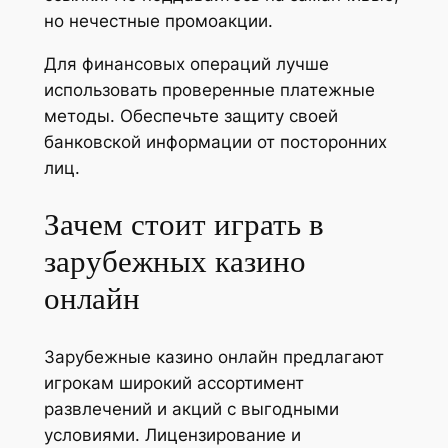
но нечестные промоакции.
Для финансовых операций лучше
использовать проверенные платежные
методы. Обеспечьте защиту своей
банковской информации от посторонних
лиц.
Зачем стоит играть в
зарубежных казино
онлайн
Зарубежные казино онлайн предлагают
игрокам широкий ассортимент
развлечений и акций с выгодными
условиями. Лицензирование и