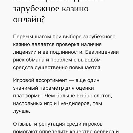
зарубежное казино
онлайн?
Первым шагом при выборе зарубежного
казино является проверка наличия
лицензии и ее подлинности. Без лицензии
риск обмана и проблем с выводом
средств существенно повышается.
Игровой ассортимент — еще один
значимый параметр для оценки
платформы. Чем больше выбор слотов,
настольных игр и live-дилеров, тем
лучше.
Отзывы и репутация среди игроков
помогают определить качество сервиса и