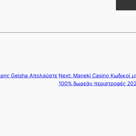
έρης Geisha Απολαύστε
Next:
Maneki Casino Κωδικοί 
100% δωρεάν περιστροφές 20