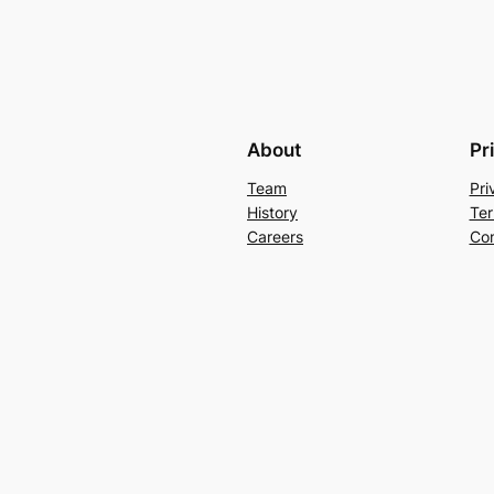
About
Pr
Team
Pri
History
Ter
Careers
Con