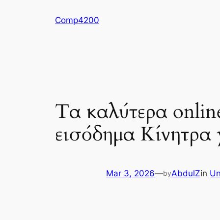
Skip
Comp4200
to
content
Τα καλύτερα onli
εισόδημα Κίνητρα 
Mar 3, 2026
—
AbdulZ
in
Un
by