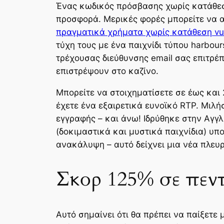
Ένας κωδικός πρόσβασης χωρίς κατάθεση
προσφορά. Μερικές φορές μπορείτε να 
πραγματικά χρήματα χωρίς κατάθεση vu
τύχη τους με ένα παιχνίδι τύπου harbo
τρέχουσας διεύθυνσης email σας επιτρέπ
επιστρέψουν στο καζίνο.
Μπορείτε να στοιχηματίσετε σε έως και
έχετε ένα εξαιρετικά ευνοϊκό RTP. Μιλ
εγγραφής – και άνω! Ιδρύθηκε στην Αγγλί
(δοκιμαστικά και μυστικά παιχνίδια) υπ
ανακάλυψη – αυτό δείχνει μια νέα πλευ
Σκορ 125% σε πεντ
Αυτό σημαίνει ότι θα πρέπει να παίξετ