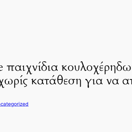
ne παιχνίδια κουλοχέρηδ
χωρίς κατάθεση για να α
categorized