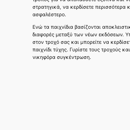
στρατηγικά, να κερδίσετε περισσότερα 
ασφαλέστερο.
Ενώ τα παιχνίδια βασίζονται αποκλειστ
διαφορές μεταξύ των νέων εκδόσεων. Υπο
στον τροχό σας και μπορείτε να κερδίσε
παιχνίδι τύχης. Γυρίστε τους τροχούς κα
νικηφόρα συγκέντρωση.