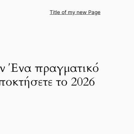
Title of my new Page
ων Ένα πραγματικό
ποκτήσετε το 2026