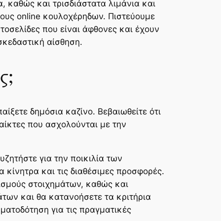
, καθώς και τρισδιάστατα λιμάνια και
πους online κουλοχέρηδων. Πιστεύουμε
στοσελίδες που είναι άφθονες και έχουν
ασκεδαστική αίσθηση.
ς;
αίξετε δημόσια καζίνο. Βεβαιωθείτε ότι
παίκτες που ασχολούνται με την
υζητήστε για την ποικιλία των
α κίνητρα και τις διαθέσιμες προσφορές.
ισμούς στοιχημάτων, καθώς και
άτων και θα κατανοήσετε τα κριτήρια
ματοδότηση για τις πραγματικές