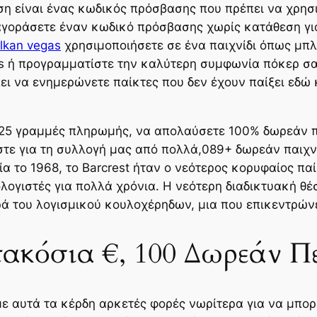
 είναι ένας κωδικός πρόσβασης που πρέπει να χρησι
αγοράσετε έναν κωδικό πρόσβασης χωρίς κατάθεση γι
lkan vegas
χρησιμοποιήσετε σε ένα παιχνίδι όπως μπλ
urs ή προγραμματίστε την καλύτερη συμφωνία πόκερ σ
ει να ενημερώνετε παίκτες που δεν έχουν παίξει εδώ 
 25 γραμμές πληρωμής, να απολαύσετε 100% δωρεάν πε
ήστε για τη συλλογή μας από πολλά,089+ δωρεάν παιχν
α το 1968, το Barcrest ήταν ο νεότερος κορυφαίος παί
ολογιστές για πολλά χρόνια. Η νεότερη διαδικτυακή θέ
ρά του λογισμικού κουλοχέρηδων, μια που επικεντρώνε
ακόσια €, 100 Δωρεάν Π
ε με αυτά τα κέρδη αρκετές φορές νωρίτερα για να μπ