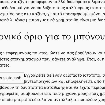
κτυακών καζίνο προσφέρουν πολλά διαφορετικά λιμάνια
μέθοδοι put για να επιλέξετε τους καλύτερους ιστότο
μίσματός σας στα καζίνο, γι' αυτό προσφέρουμε μόνο ι
τυακά λιμάνια με πραγματικά χρήματα θα είναι μια δι
ονικό όριο για το μπόνου
υς νεοφερμένους παίκτες, ώστε να σας βοηθήσουν να π
τήσεις στοιχηματισμού πριν κάνετε ανάληψη. Έτσι, οι 
ητες.
Εγγραφείτε σε έναν αξιόπιστο ιστότοπο, σ
βιντεοπαιχνιδιών και επωφεληθείτε από τ
άνουν τη δυνατότητα κατάθεσης και θα έχετε περιορ
εγγραφείτε, συμβουλευτείτε τους μηχανισμούς στοιχημ
ν οποίο μπορείτε εύκολα να ανταλλάξετε επιπλέον χρη