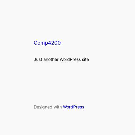
Comp4200
Just another WordPress site
Designed with
WordPress