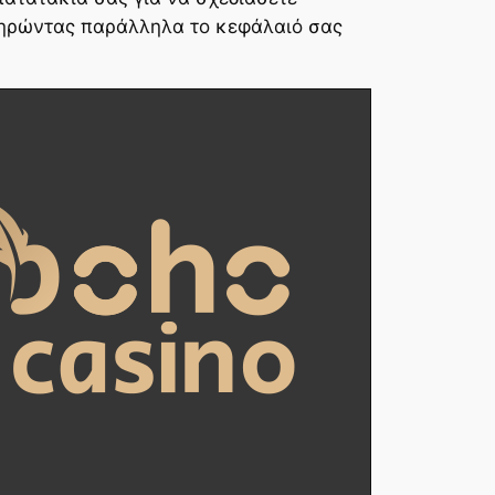
ατηρώντας παράλληλα το κεφάλαιό σας