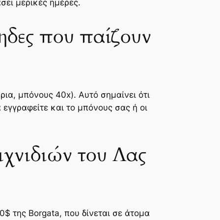
σει μερικές ημέρες.
ηδες που παίζουν
ρια, μπόνους 40x). Αυτό σημαίνει ότι
εγγραφείτε και το μπόνους σας ή οι
χνιδιών του Λας
$ της Borgata, που δίνεται σε άτομα