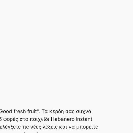
ood fresh fruit". Τα κέρδη σας συχνά
 φορές στο παιχνίδι Habanero Instant
λέγξετε τις νέες λέξεις και να μπορείτε