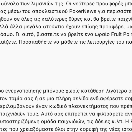
 σύνολο των λιμανιών της. Οι νεότερες προσφορές μπο
σας μέσω του αποκλειστικού PokerNews για περισσότε
ύν σε όλες τις καλύτερες θύρες και θα βρείτε παιχν
 πολλά άλλα μεγάλα στούντιο έχουν επίσης προσφέρει μ
όσμο. Γι' αυτό, βιαστείτε να βρείτε ένα ωραίο Fruit P
αίζετε. Προσπαθήστε να μάθετε τις λειτουργίες του πα
ο ενεργοποίησης μπόνους χωρίς κατάθεση λιγότερο απ
τον ταμία σας ή σε μια πλήρη σελίδα ενδιαφέρεστε σ
περιλαμβάνουν έναν κωδικό πλεονεκτήματος που πρέπει
ιχνιδιών τους. Αυτό σας επιτρέπει να φιλτράρετε ανά
 υποστηριζόμενη ομάδα παιχνιδιών, τις άδειες κ.λπ. Η
τητες που χρειαζόμαστε όλοι στην κορυφή της νέας ιστ