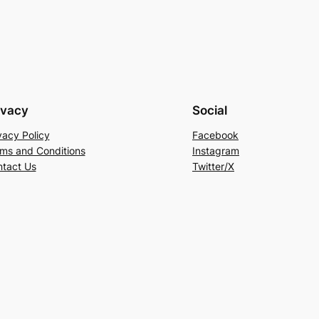
ivacy
Social
vacy Policy
Facebook
ms and Conditions
Instagram
tact Us
Twitter/X