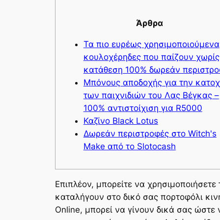
Άρθρα
Τα πιο ευρέως χρησιμοποιούμενα
κουλοχέρηδες που παίζουν χωρίς
κατάθεση 100% δωρεάν περιστρο
Μπόνους αποδοχής για την κατο
των παιχνιδιών του Λας Βέγκας –
100% αντιστοίχιση για R5000
Καζίνο Black Lotus
Δωρεάν περιστροφές στο Witch's
Make από το Slotocash
Επιπλέον, μπορείτε να χρησιμοποιήσετε τ
καταλήγουν στο δικό σας πορτοφόλι κινή
Online, μπορεί να γίνουν δικά σας ώστε