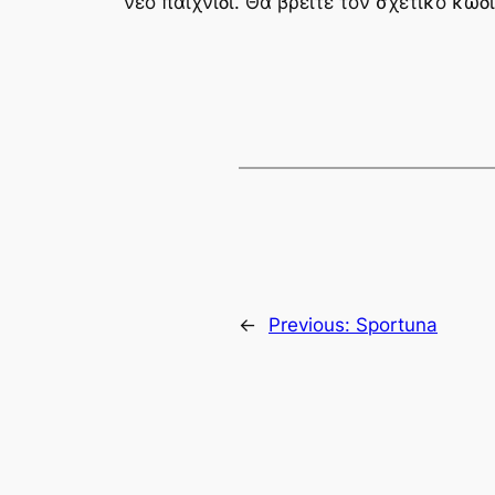
νέο παιχνίδι. Θα βρείτε τον σχετικό κωδ
←
Previous:
Sportuna