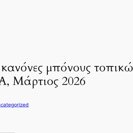
κανόνες μπόνους τοπικώ
Α, Μάρτιος 2026
categorized