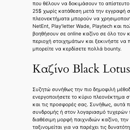
που θέλουν να δοκιμάσουν το απίστευτο
25$ χωρίς κατάθεση μετά την εγγραφή 
πλεονεκτήματα μπορούν να χρησιμοποιηθο
NetEnt, Play'letter Wade, Playtech και
βοηθήσουν σε online καζίνο σε όλο τον κ
περιοχή στοιχημάτων και ξεκινήστε να π
μπορείτε να κερδίσετε πολλά bounty.
Καζίνο Black Lotus
Συζητώ συνήθως την πιο δημοφιλή μέθοδ
ενεργοποιήσετε το κύριο πλεονέκτημα σ
και τις προσφορές σας. Συνήθως, αυτά 
συνδρομής ή στον λογαριασμό τυχερών πα
διαθέσιμη μορφή παιχνιδιών καζίνο, την
ταξινομείται για να παρέχει τις δυνατό