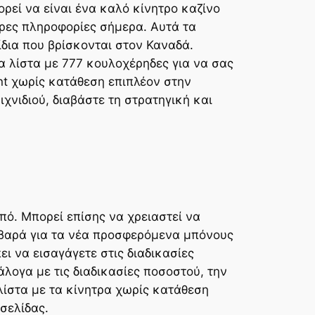
ρεί να είναι ένα καλό κίνητρο καζίνο
ρες πληροφορίες σήμερα. Αυτά τα
ίδια που βρίσκονται στον Καναδά.
ια λίστα με 777 κουλοχέρηδες για να σας
oint χωρίς κατάθεση επιπλέον στην
ιχνιδιού, διαβάστε τη στρατηγική και
ό. Μπορεί επίσης να χρειαστεί να
οβαρά για τα νέα προσφερόμενα μπόνους
 να εισαγάγετε στις διαδικασίες
λογα με τις διαδικασίες ποσοστού, την
 λίστα με τα κίνητρα χωρίς κατάθεση
οσελίδας.