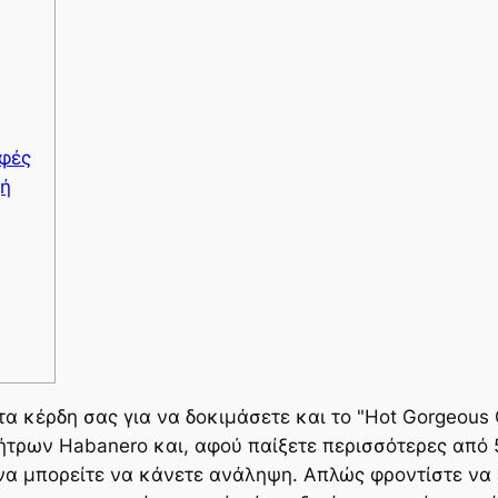
φές
χή
α κέρδη σας για να δοκιμάσετε και το "Hot Gorgeous G
τρων Habanero και, αφού παίξετε περισσότερες από 5
 να μπορείτε να κάνετε ανάληψη. Απλώς φροντίστε να ε