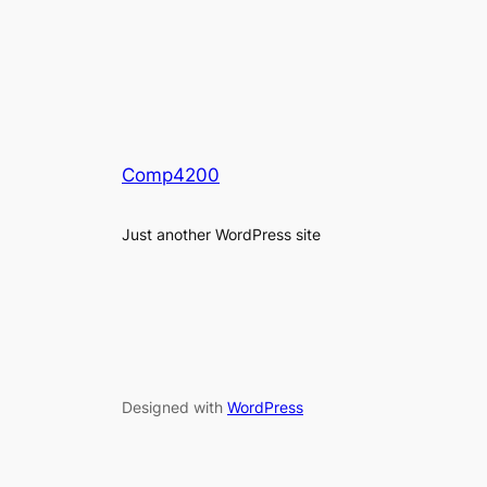
Comp4200
Just another WordPress site
Designed with
WordPress