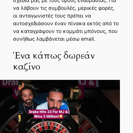
σχέδιά μας με τους όρους ενδυμασίας. Για
να λάβουν τις συμβουλές, μερικές φορές,
οι ανταγωνιστές τους πρέπει να
αυτοσχεδιάσουν έναν πίνακα εκτός από το
να καταγράψουν το κομμάτι μπόνους, που
συνήθως λαμβάνεται μέσω email.
Ένα κάπως δωρεάν
καζίνο