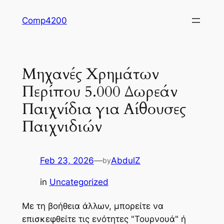
Skip
Comp4200
to
content
Μηχανές Χρημάτων
Περίπου 5.000 Δωρεάν
Παιχνίδια για Αίθουσες
Παιχνιδιών
Feb 23, 2026
—
AbdulZ
by
in
Uncategorized
Με τη βοήθεια άλλων, μπορείτε να
επισκεφθείτε τις ενότητες "Τουρνουά" ή