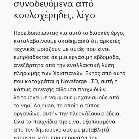
συνοδευόμενα από
κουλοχέρηδες, λίγο
Προειδοποιώντας για αυτό το διαρκές έργο,
καταλαβαίνουμε ακαδημαϊκά ότι αρκετές
τεχνικές μοιάζουν με αυτές που είναι
ευπρόσδεκτες σε μια εργάσιμη εβδομάδα,
ανεξάρτητα από την εναλλακτική λύση
πληρωμής των Χριστιανών. Εκτός από αυτό
που καταχράται η Novaforge LTD, αυτή η
κάπως συνεχής αίθουσα παιχνιδιών
λειτουργεί με νόμιμους μηχανισμούς από
το νησί Anjouan, το οποίο ο τύπος
οργανώνει αυτήν την πλεονάζουσα άδεια.
Όλα τα παιχνίδια της είναι εξοπλισμένα
από τον δημιουργό σας με μεταβλητά
στοιχεία, κάτι που επηρεάζει την