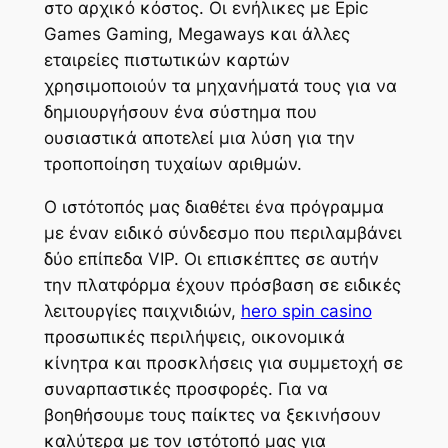
στο αρχικό κόστος. Οι ενήλικες με Epic
Games Gaming, Megaways και άλλες
εταιρείες πιστωτικών καρτών
χρησιμοποιούν τα μηχανήματά τους για να
δημιουργήσουν ένα σύστημα που
ουσιαστικά αποτελεί μια λύση για την
τροποποίηση τυχαίων αριθμών.
Ο ιστότοπός μας διαθέτει ένα πρόγραμμα
με έναν ειδικό σύνδεσμο που περιλαμβάνει
δύο επίπεδα VIP. Οι επισκέπτες σε αυτήν
την πλατφόρμα έχουν πρόσβαση σε ειδικές
λειτουργίες παιχνιδιών,
hero spin casino
προσωπικές περιλήψεις, οικονομικά
κίνητρα και προσκλήσεις για συμμετοχή σε
συναρπαστικές προσφορές. Για να
βοηθήσουμε τους παίκτες να ξεκινήσουν
καλύτερα με τον ιστότοπό μας για