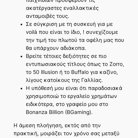
ακατέργαστες εναλλακτικές
ανταμοιβές τους.
Σε σύγκριση με τη συσκευή για με
voilà που είναι το ίδιο, ! συνεχίζουμε
την τιμή του πλωτού τα οφέλη μας που
θα υπάρχουν αδιάκοπα.
Βρείτε τέτοιες δεξιότητες σε πιο
εντυπωσιακούς τίτλους όπως το Zorro,
το 50 Illusion ή το Buffalo για καζίνο,
λίγους κατοίκους της Γαλλίας.
Η υπόθεσή μου είναι ότι παραδοσιακά
χρησιμοποιώ το εργαλείο χρημάτων
ειδικότερα, στο γραφείο μου στο
Bonanza Billion (BGaming).
Η άμεση πλοήγηση, εκτός από την
πρακτική, μοιράζει τον χρόνο σας μεταξύ