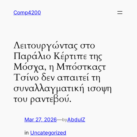
Skip
Comp4200
to
content
Λειτουργώντας στο
Παράλιο Κέρτιπε της
Μόσχα, η Μπόστκαςτ
Τσίνο δεν απαιτεί τη
συναλλαγματική ισοψη
του ραντεβού.
Mar 27, 2026
—
AbdulZ
by
in
Uncategorized