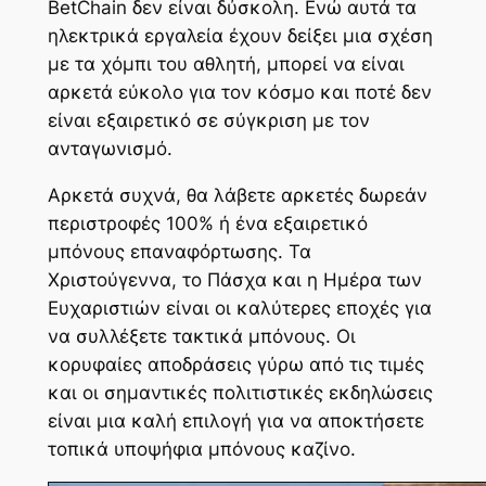
BetChain δεν είναι δύσκολη. Ενώ αυτά τα
ηλεκτρικά εργαλεία έχουν δείξει μια σχέση
με τα χόμπι του αθλητή, μπορεί να είναι
αρκετά εύκολο για τον κόσμο και ποτέ δεν
είναι εξαιρετικό σε σύγκριση με τον
ανταγωνισμό.
Αρκετά συχνά, θα λάβετε αρκετές δωρεάν
περιστροφές 100% ή ένα εξαιρετικό
μπόνους επαναφόρτωσης. Τα
Χριστούγεννα, το Πάσχα και η Ημέρα των
Ευχαριστιών είναι οι καλύτερες εποχές για
να συλλέξετε τακτικά μπόνους. Οι
κορυφαίες αποδράσεις γύρω από τις τιμές
και οι σημαντικές πολιτιστικές εκδηλώσεις
είναι μια καλή επιλογή για να αποκτήσετε
τοπικά υποψήφια μπόνους καζίνο.