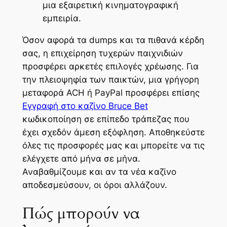
μια εξαιρετική κινηματογραφική
εμπειρία.
Όσον αφορά τα dumps και τα πιθανά κέρδη
σας, η επιχείρηση τυχερών παιχνιδιών
προσφέρει αρκετές επιλογές χρέωσης. Για
την πλειοψηφία των παικτών, μια γρήγορη
μεταφορά ACH ή PayPal προσφέρει επίσης
Εγγραφή στο καζίνο Bruce Bet
κωδικοποίηση σε επίπεδο τράπεζας που
έχει σχεδόν άμεση εξόφληση. Αποθηκεύστε
όλες τις προσφορές μας και μπορείτε να τις
ελέγχετε από μήνα σε μήνα.
Αναβαθμίζουμε και αν τα νέα καζίνο
αποδεσμεύσουν, οι όροι αλλάζουν.
Πώς μπορούν να