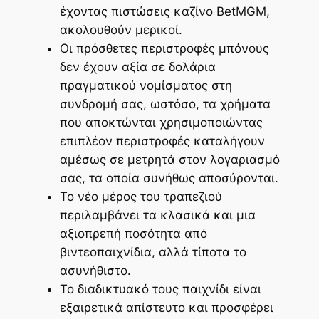
έχοντας πιστώσεις καζίνο BetMGM,
ακολουθούν μερικοί.
Οι πρόσθετες περιστροφές μπόνους
δεν έχουν αξία σε δολάρια
πραγματικού νομίσματος στη
συνδρομή σας, ωστόσο, τα χρήματα
που αποκτώνται χρησιμοποιώντας
επιπλέον περιστροφές καταλήγουν
αμέσως σε μετρητά στον λογαριασμό
σας, τα οποία συνήθως αποσύρονται.
Το νέο μέρος του τραπεζιού
περιλαμβάνει τα κλασικά και μια
αξιοπρεπή ποσότητα από
βιντεοπαιχνίδια, αλλά τίποτα το
ασυνήθιστο.
Το διαδικτυακό τους παιχνίδι είναι
εξαιρετικά απίστευτο και προσφέρει