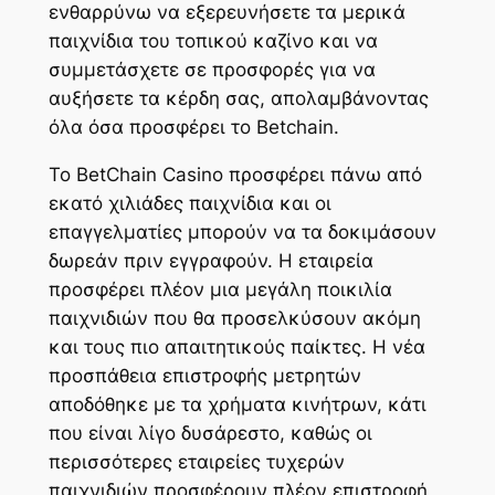
ενθαρρύνω να εξερευνήσετε τα μερικά
παιχνίδια του τοπικού καζίνο και να
συμμετάσχετε σε προσφορές για να
αυξήσετε τα κέρδη σας, απολαμβάνοντας
όλα όσα προσφέρει το Betchain.
Το BetChain Casino προσφέρει πάνω από
εκατό χιλιάδες παιχνίδια και οι
επαγγελματίες μπορούν να τα δοκιμάσουν
δωρεάν πριν εγγραφούν. Η εταιρεία
προσφέρει πλέον μια μεγάλη ποικιλία
παιχνιδιών που θα προσελκύσουν ακόμη
και τους πιο απαιτητικούς παίκτες. Η νέα
προσπάθεια επιστροφής μετρητών
αποδόθηκε με τα χρήματα κινήτρων, κάτι
που είναι λίγο δυσάρεστο, καθώς οι
περισσότερες εταιρείες τυχερών
παιχνιδιών προσφέρουν πλέον επιστροφή