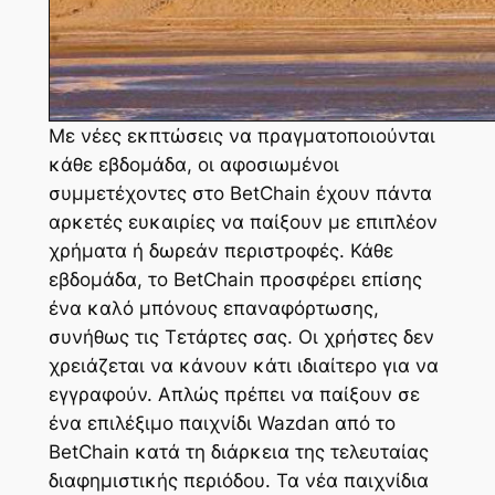
Με νέες εκπτώσεις να πραγματοποιούνται
κάθε εβδομάδα, οι αφοσιωμένοι
συμμετέχοντες στο BetChain έχουν πάντα
αρκετές ευκαιρίες να παίξουν με επιπλέον
χρήματα ή δωρεάν περιστροφές. Κάθε
εβδομάδα, το BetChain προσφέρει επίσης
ένα καλό μπόνους επαναφόρτωσης,
συνήθως τις Τετάρτες σας. Οι χρήστες δεν
χρειάζεται να κάνουν κάτι ιδιαίτερο για να
εγγραφούν. Απλώς πρέπει να παίξουν σε
ένα επιλέξιμο παιχνίδι Wazdan από το
BetChain κατά τη διάρκεια της τελευταίας
διαφημιστικής περιόδου. Τα νέα παιχνίδια