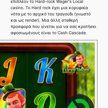
επιπλέον το Hard-rock Wager's Local
casino. Το Hard rock έχει μια κορυφαία
νότα με το αρχικό του τραγούδι (γνωστό
και ως render). Μια άλλη σταθερή
προσφορά που γίνεται για να σας κρατήσει
αφοσιωμένους είναι το Cash Cascade.