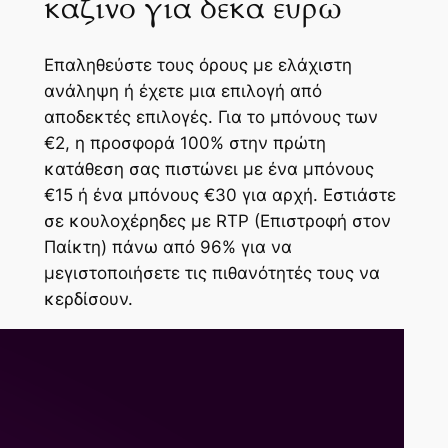
καζίνο για δέκα ευρώ
Επαληθεύστε τους όρους με ελάχιστη
ανάληψη ή έχετε μια επιλογή από
αποδεκτές επιλογές. Για το μπόνους των
€2, η προσφορά 100% στην πρώτη
κατάθεση σας πιστώνει με ένα μπόνους
€15 ή ένα μπόνους €30 για αρχή. Εστιάστε
σε κουλοχέρηδες με RTP (Επιστροφή στον
Παίκτη) πάνω από 96% για να
μεγιστοποιήσετε τις πιθανότητές τους να
κερδίσουν.