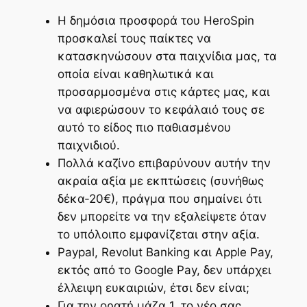
Η δημόσια προσφορά του HeroSpin
προσκαλεί τους παίκτες να
κατασκηνώσουν στα παιχνίδια μας, τα
οποία είναι καθηλωτικά και
προσαρμοσμένα στις κάρτες μας, και
να αφιερώσουν το κεφάλαιό τους σε
αυτό το είδος πιο παθιασμένου
παιχνιδιού.
Πολλά καζίνο επιβαρύνουν αυτήν την
ακραία αξία με εκπτώσεις (συνήθως
δέκα-20€), πράγμα που σημαίνει ότι
δεν μπορείτε να την εξαλείψετε όταν
το υπόλοιπο εμφανίζεται στην αξία.
Paypal, Revolut Banking και Apple Pay,
εκτός από το Google Pay, δεν υπάρχει
έλλειψη ευκαιριών, έτσι δεν είναι;
Για την ορατή μάζα 1, το νέο σας