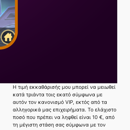
Η τιμή εκκαθάρισής μου μπορεί να μειωθεί
κατά τριάντα τοις εκατό σύμφωνα με
αυτόν τον κανονισμό VIP, εκτός από τα
αλληγορικά μας επιχειρήματα. Το ελάχιστο
ποσό που πρέπει να ληφθεί είναι 10 €, από
τη μέγιστη στάση σας σύμφωνα με τον