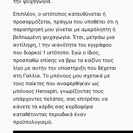
την ψυχαγωγία.
Επιπλέον, ο ιστότοπος κατευθύνεται ή
προσαρμόζεται, πράγμα που υποθέτει ότι η
παρατήρησή μου γίνεται με αμερόληπτη ή
βελτιωμένη ψυχαγωγία. Έτσι, μετράω μια
αντίληψη, ! την ικανότητα του εγγράφου
που διαρκεί 1 ιστότοπο. Εγώ ο ίδιος,
προσπαθώ επίσης να βρω τα καζίνο τους
λίγο με αυτήν την υποστήριξη που δέχεται
στη Γαλλία. Το μπόνους μου σχετικά με
τους παίκτες που αναφέρθηκαν ως
μπόνους Herospin, γνωρίζοντας τους
υπάρχοντες πελάτες, σας επιτρέπει να
κάνετε τα κέρδη σας κερδοφόρα
καταθέτοντας περιοδικά έναν
προϋπολογισμό.