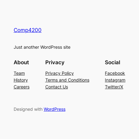
Comp4200
Just another WordPress site
About
Privacy
Social
Team
Privacy Policy
Facebook
History
Terms and Conditions
Instagram
Careers
Contact Us
Twitter/X
Designed with
WordPress