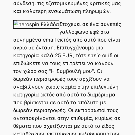
σύνδεση, τις εξατομικευμένες κριτικές μας
και καλύτερη ενσωμάτωση πληρωμών.
Στοχεύει σε ένα συνεπές
γαλλόφωνο εφέ στα
συνημμένα email εκτός από αυτό που είναι
άγριο σε ένταση. Επιτυγχάνουμε μια
κατηγορία καλά 25 EUR, τότε εσείς οι ίδιοι
επιδιώκετε να τους επιτρέπει να κάνουν
τον χώρο σας "Η Συμβουλή μου". Οι
δωρεάν περιστροφές τους αρχίζουν να
αναβιώνουν χωρίς καμία στην επιλεγμένη
κατηγορία εκτός από αυτό το διαμέρισμα
που βρίσκεται σε αυτό το απόλυτο με
δωρεάν περιστροφές. Οι εκπρόσωποί τους
ανταποκρίνονται στην επιθυμία, κυρίως σε
θέματα που σχετίζονται με αυτό το είδος
καταθέσεων, εκπτώσεων, φιλοδωρημάτων,