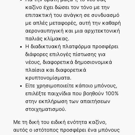
καζίνο έχει δώσει τον τόνο με την
επιτακτική του ανάγκη σε συνδυασμό
με απλές μεταφορές, αυτή την καθαρή
αεροναυπηγική και μια αρχιτεκτονική
παλιάς κλίμακας.
Η διαδικτυακή πλατφόρμα προσφέρει
διάφορες επιλογές πίστωσης για
νέους, διαφορετικά δημοσιονομικά
πλαίσια και διαφορετικά
κρυπτονομίσματα.
Είτε χρησιμοποιείτε κάποιο μπόνους,
επιλέξτε παιχνίδια που βοηθούν 100%
στην εκπλήρωση των απαιτήσεων
στοιχηματισμού.
Με τη δική του ειδική ενότητα καζίνο,
αυτός ο ιστότοπος προσφέρει ένα μπόνους