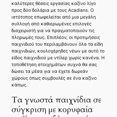
καλύτερες θέσεις εργασίας καζίνο λίγο
προς δύο δολάρια με τους Acadians. Ο
ιστότοπος επωφελείται από μια μεγάλη
συλλογή από καθιερωμένες επιλογές
διαχειριστή για να πραγματοποιούν τις
πληρωμές τους. Επιπλέον, οι προτιμήσεις
παιχνιδιού του περιλαμβάνουν όλα τα είδη
παιχνιδιών, κουλοχέρηδες νέων με αυτό το
είδος παιχνιδιού με ντίλερ χωρίς κανένα. Η
τοποθέτηση στοιχημάτων συχνά θα σας
δώσει τα μέσα για να έχετε δωρεάν
χώρους όπως συμβουλές σε ένα καζίνο
κάπως.
Τα γνωστά παιχνίδια σε
σύγκριση με κορυφαία