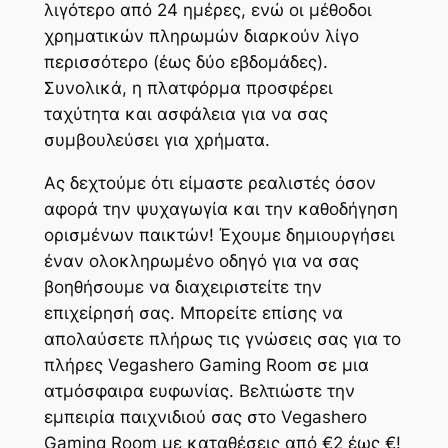
λιγότερο από 24 ημέρες, ενώ οι μέθοδοι
χρηματικών πληρωμών διαρκούν λίγο
περισσότερο (έως δύο εβδομάδες).
Συνολικά, η πλατφόρμα προσφέρει
ταχύτητα και ασφάλεια για να σας
συμβουλεύσει για χρήματα.
Ας δεχτούμε ότι είμαστε ρεαλιστές όσον
αφορά την ψυχαγωγία και την καθοδήγηση
ορισμένων παικτών! Έχουμε δημιουργήσει
έναν ολοκληρωμένο οδηγό για να σας
βοηθήσουμε να διαχειριστείτε την
επιχείρησή σας. Μπορείτε επίσης να
απολαύσετε πλήρως τις γνώσεις σας για το
πλήρες Vegashero Gaming Room σε μια
ατμόσφαιρα ευφωνίας. Βελτιώστε την
εμπειρία παιχνιδιού σας στο Vegashero
Gaming Room με καταθέσεις από €2 έως €!