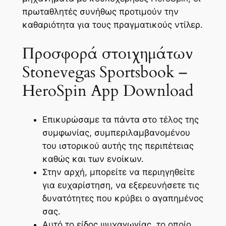
πρωταθλητές συνήθως προτιμούν την
καθαριότητα για τους πραγματικούς ντίλερ.
Προσφορά στοιχημάτων
Stonevegas Sportsbook –
HeroSpin App Download
Επικυρώσαμε τα πάντα στο τέλος της
συμφωνίας, συμπεριλαμβανομένου
του ιστορικού αυτής της περιπέτειας
καθώς και των ενοίκων.
Στην αρχή, μπορείτε να περιηγηθείτε
για ευχαρίστηση, να εξερευνήσετε τις
δυνατότητες που κρύβει ο αγαπημένος
σας.
Αυτό το είδος ψυχαγωγίας, το οποίο