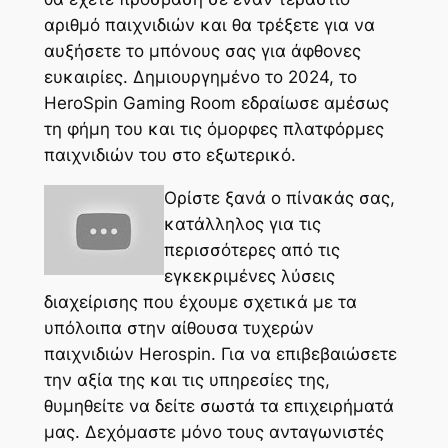
αριθμό παιχνιδιών και θα τρέξετε για να
αυξήσετε το μπόνους σας για άφθονες
ευκαιρίες. Δημιουργημένο το 2024, το
HeroSpin Gaming Room εδραίωσε αμέσως
τη φήμη του και τις όμορφες πλατφόρμες
παιχνιδιών του στο εξωτερικό.
Ορίστε ξανά ο πίνακάς σας,
κατάλληλος για τις
περισσότερες από τις
εγκεκριμένες λύσεις
διαχείρισης που έχουμε σχετικά με τα
υπόλοιπα στην αίθουσα τυχερών
παιχνιδιών Herospin. Για να επιβεβαιώσετε
την αξία της και τις υπηρεσίες της,
θυμηθείτε να δείτε σωστά τα επιχειρήματά
μας. Δεχόμαστε μόνο τους ανταγωνιστές