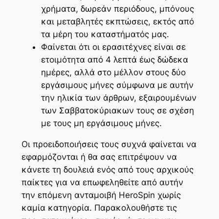
χρήματα, δωρεάν περιόδους, μπόνους
και μεταβλητές εκπτώσεις, εκτός από
τα μέρη του καταστήματός μας.
Φαίνεται ότι οι ερασιτέχνες είναι σε
ετοιμότητα από 4 λεπτά έως δώδεκα
ημέρες, αλλά στο μέλλον στους δύο
εργάσιμους μήνες σύμφωνα με αυτήν
την ηλικία των άρθρων, εξαιρουμένων
των Σαββατοκύριακων τους σε σχέση
με τους μη εργάσιμους μήνες.
Οι προειδοποιήσεις τους συχνά φαίνεται να
εφαρμόζονται ή θα σας επιτρέψουν να
κάνετε τη δουλειά ενός από τους αρχικούς
παίκτες για να επωφεληθείτε από αυτήν
την επόμενη ανταμοιβή HeroSpin χωρίς
καμία κατηγορία. Παρακολουθήστε τις