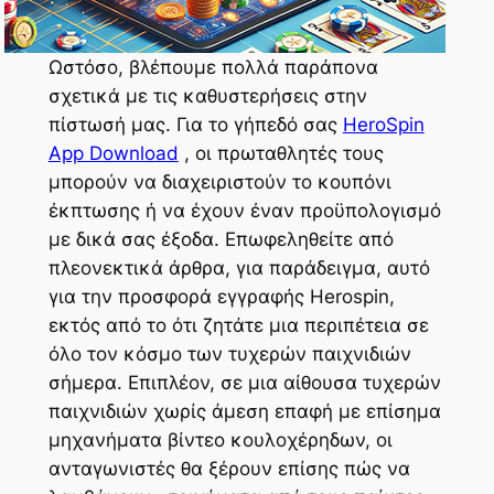
Ωστόσο, βλέπουμε πολλά παράπονα
σχετικά με τις καθυστερήσεις στην
πίστωσή μας. Για το γήπεδό σας
HeroSpin
App Download
, οι πρωταθλητές τους
μπορούν να διαχειριστούν το κουπόνι
έκπτωσης ή να έχουν έναν προϋπολογισμό
με δικά σας έξοδα. Επωφεληθείτε από
πλεονεκτικά άρθρα, για παράδειγμα, αυτό
για την προσφορά εγγραφής Herospin,
εκτός από το ότι ζητάτε μια περιπέτεια σε
όλο τον κόσμο των τυχερών παιχνιδιών
σήμερα. Επιπλέον, σε μια αίθουσα τυχερών
παιχνιδιών χωρίς άμεση επαφή με επίσημα
μηχανήματα βίντεο κουλοχέρηδων, οι
ανταγωνιστές θα ξέρουν επίσης πώς να