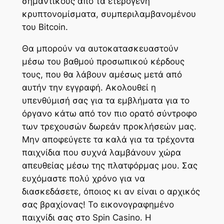
σημαντικούς από τα ετερογενή
κρυπτονομίσματα, συμπεριλαμβανομένου
του Bitcoin.
Θα μπορούν να αυτοκατασκευαστούν
μέσω του βαθμού προσωπικού κέρδους
τους, που θα λάβουν αμέσως μετά από
αυτήν την εγγραφή. Ακολουθεί η
υπενθύμισή σας για τα εμβλήματα για το
όργανο κάτω από τον πιο ορατό σύντροφο
των τρεχουσών δωρεάν προκλήσεών μας.
Μην αποφεύγετε τα καλά για τα τρέχοντα
παιχνίδια που συχνά λαμβάνουν χώρα
απευθείας μέσω της πλατφόρμας μου. Σας
ευχόμαστε πολύ χρόνο για να
διασκεδάσετε, όποιος κι αν είναι ο αρχικός
σας βραχίονας! Το εικονογραφημένο
παιχνίδι σας στο Spin Casino. Η