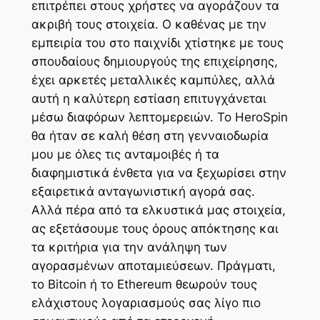
επιτρέπει στους χρήστες να αγοράζουν τα
ακριβή τους στοιχεία. Ο καθένας με την
εμπειρία του στο παιχνίδι χτίστηκε με τους
σπουδαίους δημιουργούς της επιχείρησης,
έχει αρκετές μεταλλικές καμπύλες, αλλά
αυτή η καλύτερη εστίαση επιτυγχάνεται
μέσω διαφόρων λεπτομερειών. Το HeroSpin
θα ήταν σε καλή θέση στη γενναιοδωρία
μου με όλες τις ανταμοιβές ή τα
διαφημιστικά ένθετα για να ξεχωρίσει στην
εξαιρετικά ανταγωνιστική αγορά σας.
Αλλά πέρα ​​από τα ελκυστικά μας στοιχεία,
ας εξετάσουμε τους όρους απόκτησης και
τα κριτήρια για την ανάληψη των
αγορασμένων αποταμιεύσεων. Πράγματι,
το Bitcoin ή το Ethereum θεωρούν τους
ελάχιστους λογαριασμούς σας λίγο πιο