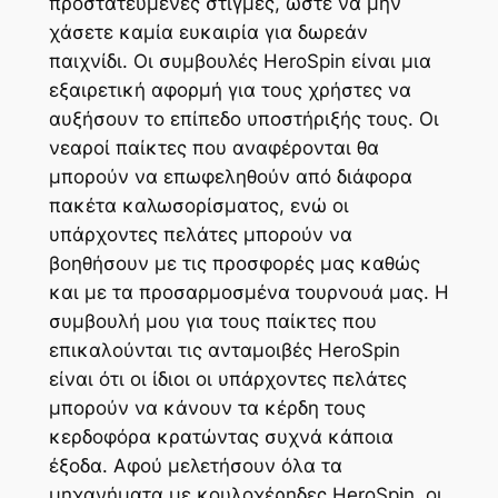
προστατευμένες στιγμές, ώστε να μην
χάσετε καμία ευκαιρία για δωρεάν
παιχνίδι. Οι συμβουλές HeroSpin είναι μια
εξαιρετική αφορμή για τους χρήστες να
αυξήσουν το επίπεδο υποστήριξής τους. Οι
νεαροί παίκτες που αναφέρονται θα
μπορούν να επωφεληθούν από διάφορα
πακέτα καλωσορίσματος, ενώ οι
υπάρχοντες πελάτες μπορούν να
βοηθήσουν με τις προσφορές μας καθώς
και με τα προσαρμοσμένα τουρνουά μας. Η
συμβουλή μου για τους παίκτες που
επικαλούνται τις ανταμοιβές HeroSpin
είναι ότι οι ίδιοι οι υπάρχοντες πελάτες
μπορούν να κάνουν τα κέρδη τους
κερδοφόρα κρατώντας συχνά κάποια
έξοδα. Αφού μελετήσουν όλα τα
μηχανήματα με κουλοχέρηδες HeroSpin, οι