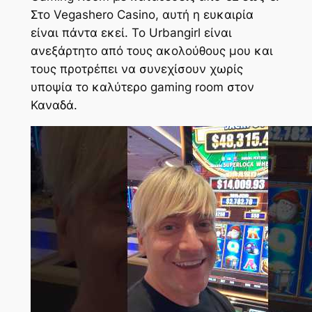
Στο Vegashero Casino, αυτή η ευκαιρία
είναι πάντα εκεί. Το Urbangirl είναι
ανεξάρτητο από τους ακολούθους μου και
τους προτρέπει να συνεχίσουν χωρίς
υποψία το καλύτερο gaming room στον
Καναδά.