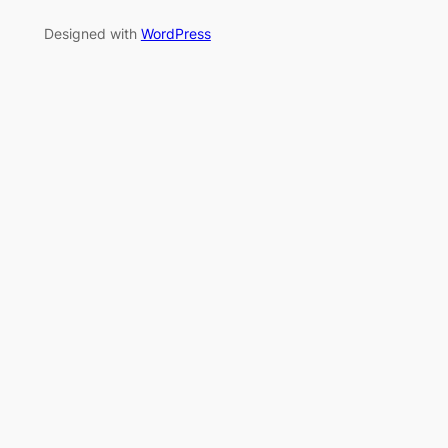
Designed with
WordPress