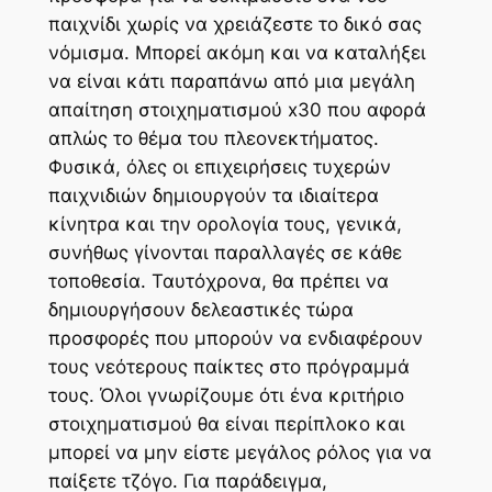
παιχνίδι χωρίς να χρειάζεστε το δικό σας
νόμισμα. Μπορεί ακόμη και να καταλήξει
να είναι κάτι παραπάνω από μια μεγάλη
απαίτηση στοιχηματισμού x30 που αφορά
απλώς το θέμα του πλεονεκτήματος.
Φυσικά, όλες οι επιχειρήσεις τυχερών
παιχνιδιών δημιουργούν τα ιδιαίτερα
κίνητρα και την ορολογία τους, γενικά,
συνήθως γίνονται παραλλαγές σε κάθε
τοποθεσία. Ταυτόχρονα, θα πρέπει να
δημιουργήσουν δελεαστικές τώρα
προσφορές που μπορούν να ενδιαφέρουν
τους νεότερους παίκτες στο πρόγραμμά
τους. Όλοι γνωρίζουμε ότι ένα κριτήριο
στοιχηματισμού θα είναι περίπλοκο και
μπορεί να μην είστε μεγάλος ρόλος για να
παίξετε τζόγο. Για παράδειγμα,