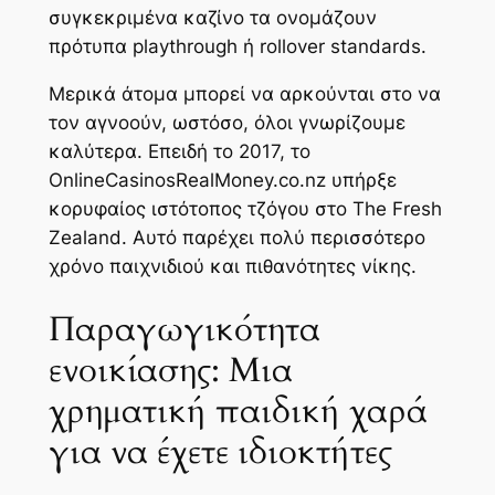
συγκεκριμένα καζίνο τα ονομάζουν
πρότυπα playthrough ή rollover standards.
Μερικά άτομα μπορεί να αρκούνται στο να
τον αγνοούν, ωστόσο, όλοι γνωρίζουμε
καλύτερα. Επειδή το 2017, το
OnlineCasinosRealMoney.co.nz υπήρξε
κορυφαίος ιστότοπος τζόγου στο The Fresh
Zealand. Αυτό παρέχει πολύ περισσότερο
χρόνο παιχνιδιού και πιθανότητες νίκης.
Παραγωγικότητα
ενοικίασης: Μια
χρηματική παιδική χαρά
για να έχετε ιδιοκτήτες