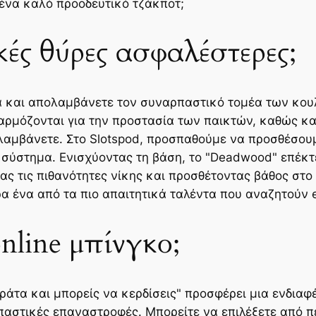
 ένα καλό προοδευτικό τζάκποτ;
κές θύρες ασφαλέστερες;
α και απολαμβάνετε τον συναρπαστικό τομέα των κου
φαρμόζονται για την προστασία των παικτών, καθώς κα
λαμβάνετε. Στο Slotspod, προσπαθούμε να προσθέσου
σύστημα. Ενισχύοντας τη βάση, το "Deadwood" επέκτε
ας τις πιθανότητες νίκης και προσθέτοντας βάθος στ
ρα ένα από τα πιο απαιτητικά ταλέντα που αναζητούν 
nline μπίνγκο;
Κράτα και μπορείς να κερδίσεις" προσφέρει μια ενδια
αστικές επαναστροφές. Μπορείτε να επιλέξετε από πε