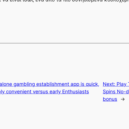
alone gambling establishment app is quick,
Next:
Play 
ly convenient versus early Enthusiasts
Spins No-
bonus
→