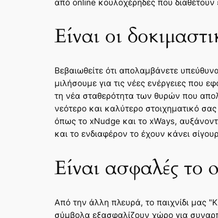
από online κουλοχέρηδες που διαθέτουν
Είναι οι δοκιμαστι
Βεβαιωθείτε ότι απολαμβάνετε υπεύθυν
μιλήσουμε για τις νέες ενέργειες που ε
τη νέα σταθερότητα των θυρών που απο
νεότερο και καλύτερο στοιχηματικό σας 
όπως το xNudge και το xWays, αυξάνοντ
και το ενδιαφέρον το έχουν κάνει σίγου
Είναι ασφαλές το o
Από την άλλη πλευρά, το παιχνίδι μας "
σύμβολα εξασφαλίζουν χώρο για συναρπ