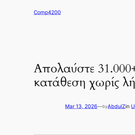
Skip
Comp4200
to
content
Απολαύστε 31.000
κατάθεση χωρίς λ
Mar 13, 2026
—
AbdulZ
in
U
by