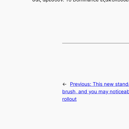
←
Previous:
This new stand
brush, and you may noticeab
rollout