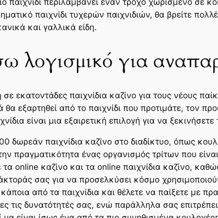
ιο παιχνίδι περιλαμβάνει έναν τροχό χωρισμένο σε 
ματικό παιχνίδι τυχερών παιχνιδιών, θα βρείτε πολλέ
ανικά και γαλλικά είδη.
σω λογισμικό για αναπα
σε εκατοντάδες παιχνίδια καζίνο για τους νέους παίκτ
ά θα εξαρτηθεί από το παιχνίδι που προτιμάτε, τον πρ
χνίδια είναι μια εξαιρετική επιλογή για να ξεκινήσετε
0 δωρεάν παιχνίδια καζίνο στο διαδίκτυο, όπως κουλ
 στην πραγματικότητα ένας οργανισμός τρίτων που είν
α online καζίνο και τα online παιχνίδια καζίνο, καθώ
ράκτοράς σας για να προσελκύσει κόσμο χρησιμοποιο
 κάποια από τα παιχνίδια και θέλετε να παίξετε με πρ
ες τις δυνατότητές σας, ενώ παράλληλα σας επιτρέπει
να είναι ίσως ένα από τα πιο συνηθισμένα κουλοχέρη