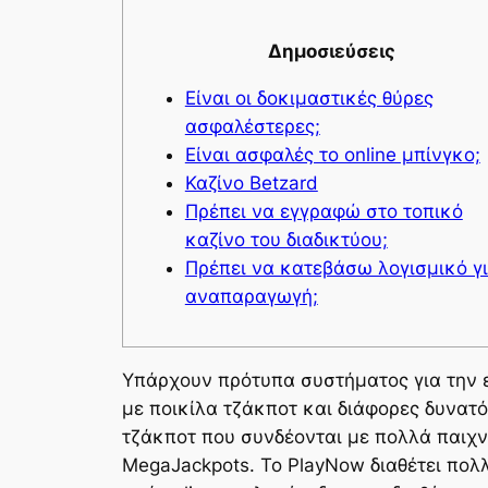
Δημοσιεύσεις
Είναι οι δοκιμαστικές θύρες
ασφαλέστερες;
Είναι ασφαλές το online μπίνγκο;
Καζίνο Betzard
Πρέπει να εγγραφώ στο τοπικό
καζίνο του διαδικτύου;
Πρέπει να κατεβάσω λογισμικό γ
αναπαραγωγή;
Υπάρχουν πρότυπα συστήματος για την ε
με ποικίλα τζάκποτ και διάφορες δυνατ
τζάκποτ που συνδέονται με πολλά παιχν
MegaJackpots.
Το PlayNow διαθέτει πολ