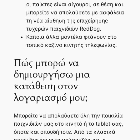
οι παίκτες είναι σίγουροι, σε θέση και
μπορείτε να απολαύσετε με ασφάλεια
τη νέα αίσθηση της επιχείρησης
τυχερών παιχνιδιών RedDog.
Κάποια άλλα μοντέλα φτάνουν στο
τοπικό καζίνο κινητής τηλεφωνίας.
Πώς μπορώ να
δημιουργήσω μια
κατάθεση στον
λογαριασμό μου;
Μπορείτε να απολαύσετε όλη την ποικιλία
παιχνιδιών μας στο κινητό ή το tablet σας,
όποτε και οπουδήποτε. Από τα κλασικά
παιχνίδια όπως το μπλακτζάκ και η