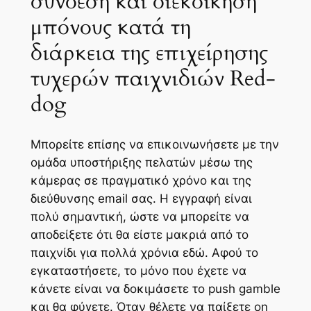
σύνδεση και διεκδίκηση
μπόνους κατά τη
διάρκεια της επιχείρησης
τυχερών παιχνιδιών Red-
dog
Μπορείτε επίσης να επικοινωνήσετε με την
ομάδα υποστήριξης πελατών μέσω της
κάμερας σε πραγματικό χρόνο και της
διεύθυνσης email σας. Η εγγραφή είναι
πολύ σημαντική, ώστε να μπορείτε να
αποδείξετε ότι θα είστε μακριά από το
παιχνίδι για πολλά χρόνια εδώ. Αφού το
εγκαταστήσετε, το μόνο που έχετε να
κάνετε είναι να δοκιμάσετε το push gamble
και θα φύγετε. Όταν θέλετε να παίξετε on