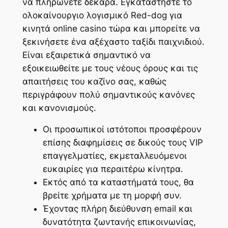
να πληρώνετε δεκάρα. Εγκαταστήστε το
ολοκαίνουργιο λογισμικό Red-dog για
κινητά online casino τώρα και μπορείτε να
ξεκινήσετε ένα αξέχαστο ταξίδι παιχνιδιού.
Είναι εξαιρετικά σημαντικό να
εξοικειωθείτε με τους νέους όρους και τις
απαιτήσεις του καζίνο σας, καθώς
περιγράφουν πολύ σημαντικούς κανόνες
και κανονισμούς.
Οι προσωπικοί ιστότοποι προσφέρουν
επίσης διαφημίσεις σε δικούς τους VIP
επαγγελματίες, εκμεταλλευόμενοι
ευκαιρίες για περαιτέρω κίνητρα.
Εκτός από τα καταστήματά τους, θα
βρείτε χρήματα με τη μορφή συν.
Έχοντας πλήρη διεύθυνση email και
δυνατότητα ζωντανής επικοινωνίας,