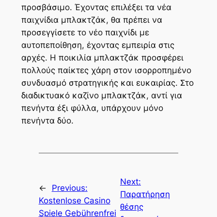
προσβάσιμο. Έχοντας επιλέξει τα νέα
παιχνίδια μπλακτζάκ, θα πρέπει να
προσεγγίσετε το νέο παιχνίδι με
αυτοπεποίθηση, έχοντας εμπειρία στις
αρχές. Η ποικιλία μπλακτζάκ προσφέρει
πολλούς παίκτες χάρη στον ισορροπημένο
συνδυασμό στρατηγικής και ευκαιρίας. Στο
διαδικτυακό καζίνο μπλακτζάκ, αντί για
πενήντα έξι φύλλα, υπάρχουν μόνο
πενήντα δύο.
Next:
←
Previous:
Παρατήρηση
Kostenlose Casino
θέσης
Spiele Gebührenfrei