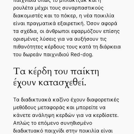
ρουλέτα μέχρι τους συναρπαστικούς
διακομιστές και το πόκερ, η νέα ποικιλία
είναι πραγματικά εξαιρετική. Όσον αφορά
τα σχέδια, οι άνθρωποι εφαρμόζουν επίσης
ορισμένες λύσεις για να αυξήσουν τις
πιθανότητες κέρδους τους κατά τη διάρκεια
του δωρεάν παιχνιδιού Red-dog.
Τα κέρδη του παίκτη
έχουν κατασχεθεί.
Τα διαδικτυακά καζίνο έχουν διαφορετικές
μεθόδους μεταφοράς και μπορείτε να
κάνετε ανάληψη κερδών για να κερδίσετε.
Απλώς το επόμενο συνηθισμένο
διαδικτυακό παιχνίδι στην ποικιλία είναι