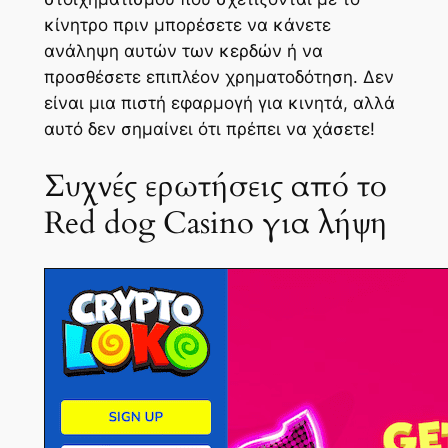
κίνητρο πριν μπορέσετε να κάνετε
ανάληψη αυτών των κερδών ή να
προσθέσετε επιπλέον χρηματοδότηση. Δεν
είναι μια πιστή εφαρμογή για κινητά, αλλά
αυτό δεν σημαίνει ότι πρέπει να χάσετε!
Συχνές ερωτήσεις από το
Red dog Casino για λήψη