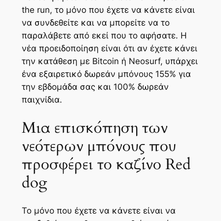
the run, το μόνο που έχετε να κάνετε είναι
να συνδεθείτε και να μπορείτε να το
παραλάβετε από εκεί που το αφήσατε. Η
νέα προειδοποίηση είναι ότι αν έχετε κάνει
την κατάθεση με Bitcoin ή Neosurf, υπάρχει
ένα εξαιρετικό δωρεάν μπόνους 155% για
την εβδομάδα σας και 100% δωρεάν
παιχνίδια.
Μια επισκόπηση των
νεότερων μπόνους που
προσφέρει το καζίνο Red
dog
Το μόνο που έχετε να κάνετε είναι να