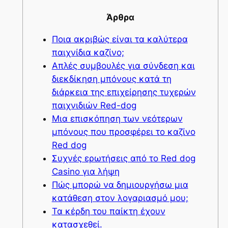
Άρθρα
Ποια ακριβώς είναι τα καλύτερα
παιχνίδια καζίνο;
Απλές συμβουλές για σύνδεση και
διεκδίκηση μπόνους κατά τη
διάρκεια της επιχείρησης τυχερών
παιχνιδιών Red-dog
Μια επισκόπηση των νεότερων
μπόνους που προσφέρει το καζίνο
Red dog
Συχνές ερωτήσεις από το Red dog
Casino για λήψη
Πώς μπορώ να δημιουργήσω μια
κατάθεση στον λογαριασμό μου;
Τα κέρδη του παίκτη έχουν
κατασχεθεί.