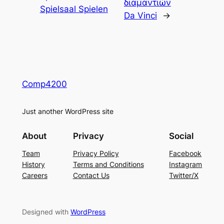
διαμαντιών
Spielsaal Spielen
Da Vinci
→
Comp4200
Just another WordPress site
About
Privacy
Social
Team
Privacy Policy
Facebook
History
Terms and Conditions
Instagram
Careers
Contact Us
Twitter/X
Designed with
WordPress